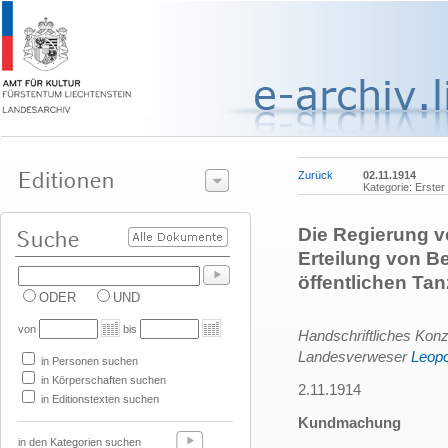
Zurück
02.11.1914
Kategorie: Erster
Die Regierung v
Erteilung von B
öffentlichen Ta
ODER
UND
von
bis
Handschriftliches Konz
Landesverweser
Leopo
in Personen suchen
in Körperschaften suchen
2.11.1914
in Editionstexten suchen
Kundmachung
in den Kategorien suchen