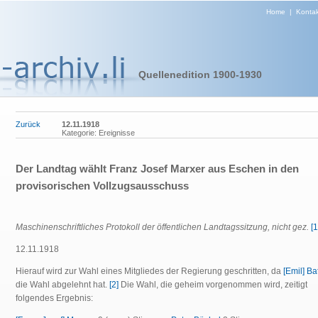
Home
|
Kontak
Quellenedition 1900-1930
Zurück
12.11.1918
Kategorie: Ereignisse
Der Landtag wählt Franz Josef Marxer aus Eschen in den
provisorischen Vollzugsausschuss
Maschinenschriftliches Protokoll der öffentlichen Landtagssitzung, nicht gez.
[1
12.11.1918
Hierauf wird zur Wahl eines Mitgliedes der Regierung geschritten, da
[Emil] Ba
die Wahl abgelehnt hat.
[2]
Die Wahl, die geheim vorgenommen wird, zeitigt
folgendes Ergebnis: