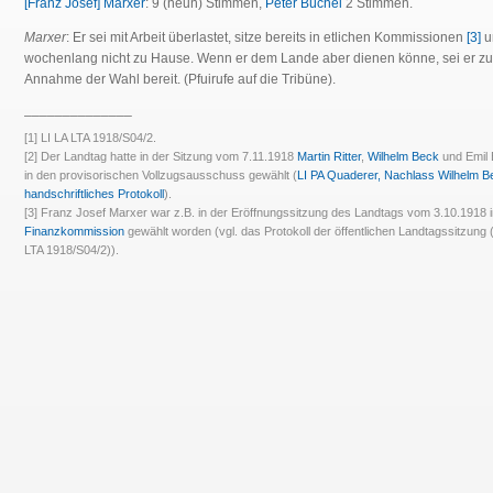
[Franz Josef] Marxer
: 9 (neun) Stimmen,
Peter Büchel
2 Stimmen.
Marxer
: Er sei mit Arbeit überlastet, sitze bereits in etlichen Kommissionen
[3]
u
wochenlang nicht zu Hause. Wenn er dem Lande aber dienen könne, sei er zu
Annahme der Wahl bereit. (Pfuirufe auf die Tribüne).
______________
[1] LI LA LTA 1918/S04/2.
[2] Der Landtag hatte in der Sitzung vom 7.11.1918
Martin Ritter
,
Wilhelm Beck
und Emil B
in den provisorischen Vollzugsausschuss gewählt (
LI PA Quaderer, Nachlass Wilhelm B
handschriftliches Protokoll
).
[3] Franz Josef Marxer war z.B. in der Eröffnungssitzung des Landtags vom 3.10.1918 i
Finanzkommission
gewählt worden (vgl. das Protokoll der öffentlichen Landtagssitzung 
LTA 1918/S04/2)).