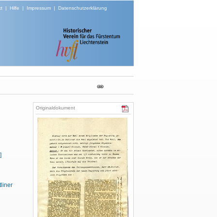
t
|
Hilfe
|
Impressum
|
Datenschutzerklärung
Originaldokument
]
tliner