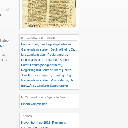
nd sei
r
Im Text erwähnte Personen
atliner
Batliner Emil, Landtagsabgeordneter,
eck,
Gemeindevorsteher
;
Beck Wilhelm, Dr.
iur., Landtagsabg., Regierungsrat,
n die
Rechtsanwalt, Treuhänder
;
Büchel
(LI LA
Peter, Landtagsabgeordneter,
Regierungsrat
;
Marxer Josef [Franz
Josef], Regierungsrat, Landtagsabg.,
Gemeindevorsteher
;
Risch Martin, Dr.
med., Arzt, Landtagsabgeordneter
Im Text erwähnte Körperschaften
Finanzkommission
Themen
Novemberkrise 1918
;
Regierung
;
Verfassungsrevision
;