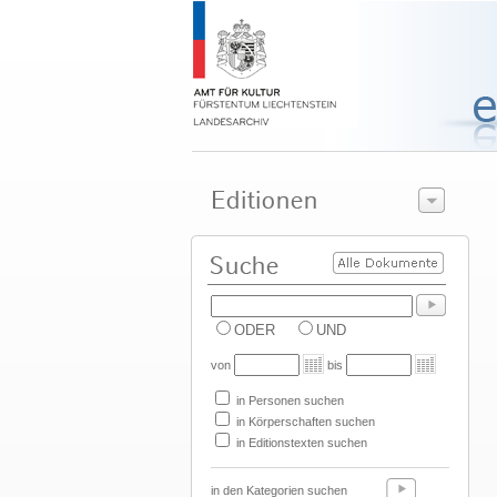
ODER
UND
von
bis
in Personen suchen
in Körperschaften suchen
in Editionstexten suchen
in den Kategorien suchen