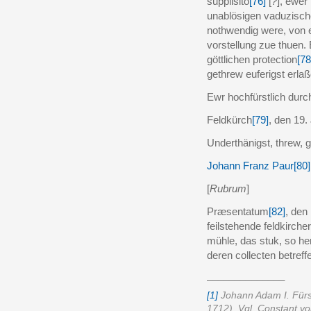
supplisito
[76]
[
?
], ewer
unablösigen vaduzisch
nothwendig were, von 
vorstellung zue thuen.
göttlichen protection
[78
gethrew euferigst erlaß
Ewr hochfürstlich durc
Feldkürch
[79]
, den 19.
Underthänigst, threw, 
Johann Franz Paur
[80]
[
Rubrum
]
Præsentatum
[82]
, den
feilstehende feldkirche
mühle, das stuk, so he
deren collecten betreff
______________
[1]
Johann Adam I. Fürs
1712).
Vgl. Constant v