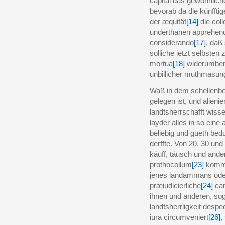
capital das gewohnlic
bevorab da die künfftig
der æquität
[14]
die coll
underthanen apprehen
considerando
[17]
, daß
solliche ietzt selbsten
mortua
[18]
widerumben
unbillicher muthmasun
Waß in dem schellenbe
gelegen ist, und alienier
landtsherrschafft wiss
layder alles in so eine a
beliebig und gueth bedu
derffte. Von 20, 30 un
käuff, täusch und ande
prothocollum
[23]
kommen
jenes landammans oder
præiudicierliche
[24]
can
ihnen und anderen, sogen
landtsherrligkeit despec
iura circumveniert
[26]
,