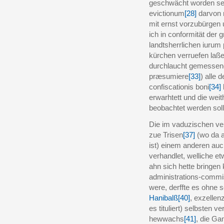
geschwächt worden sei
evictionum
[28]
darvon r
mit ernst vorzubürgen 
ich in conformität der 
landtsherrlichen iurum 
kürchen verruefen laße
durchlaucht gemessene
præsumiere
[33]
) alle
confiscationis boni
[34]
erwarhtett und die wei
beobachtet werden soll
Die im vaduzischen ve
zue Trisen
[37]
(wo da a
ist) einem anderen au
verhandlet, welliche et
ahn sich hette bringen
administrations-commis
were, derffte es ohne 
Hanibalß
[40]
, exzellen
es tituliert) selbsten 
hewwachs
[41]
, die G