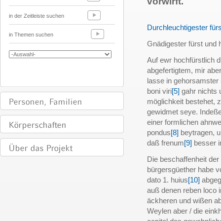
vorwirft.
in der Zeitleiste suchen
Durchleuchtigester fürs
in Themen suchen
Gnädigester fürst und he
Auf ewr hochfürstlich 
abgefertigtem, mir aber
lasse in gehorsamster
boni viri
[5]
gahr nichts 
möglichkeit bestehet, z
gewidmet seye. Indeßen
einer formlichen ahnwe
pondus
[8]
beytragen, u
daß frenum
[9]
besser i
Die beschaffenheit der
bürgersgüether habe vo
dato 1. huius
[10]
abgeg
auß denen reben loco 
äckheren und wißen ab
Weylen aber / die einkh