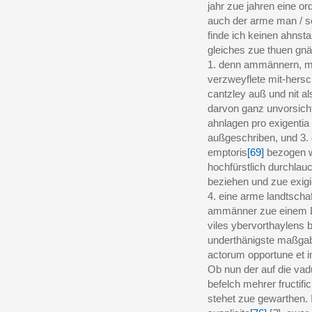
jahr zue jahren eine o
auch der arme man / s
finde ich keinen ahnsta
gleiches zue thuen gnäd
1. denn ammännern, mi
verzweyflete mit-hersch
cantzley auß und nit a
darvon ganz unvorsicht
ahnlagen pro exigenti
außgeschriben, und 3.
emptoris
[69]
bezogen w
hochfürstlich durchlauc
beziehen und zue exig
4. eine arme landtschaf
ammänner zue einem Li
viles ybervorthaylens b
underthänigste maßgabe
actorum opportune et i
Ob nun der auf die v
befelch mehrer fructific
stehet zue gewarthen. 