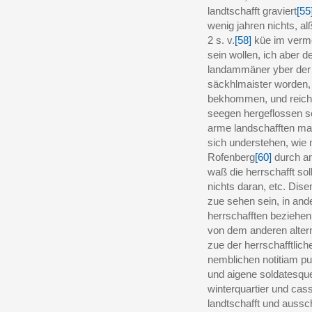
landtschafft graviert
[55
wenig jahren nichts, 
2 s. v.
[58]
küe im vermög
sein wollen, ich aber d
landammäner yber der 
säckhlmaister worden, i
bekhommen, und reich 
seegen hergeflossen s
arme landschafften ma
sich understehen, wie
Rofenberg
[60]
durch am
waß die herrschafft so
nichts daran, etc. Dis
zue sehen sein, in a
herrschafften beziehe
von dem anderen alternat
zue der herrschafftli
nemblichen notitiam p
und aigene soldatesqu
winterquartier und cass
landtschafft und aussc