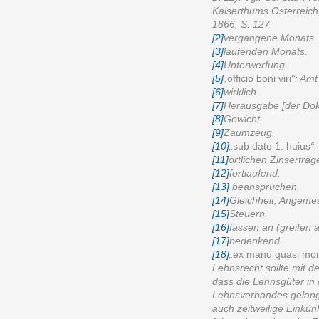
Kaiserthums Österreich
1866, S. 127.
[2]
vergangene Monats.
[3]
laufenden Monats.
[4]
Unterwerfung.
[5]
„
officio boni viri
“: Am
[6]
wirklich.
[7]
Herausgabe
[
der Do
[8]
Gewicht.
[9]
Zaumzeug.
[10]
„
sub dato 1. huius
“
[11]
örtlichen Zinserträg
[12]
fortlaufend.
[13]
beanspruchen.
[14]
Gleichheit; Angeme
[15]
Steuern.
[16]
fassen an (greifen a
[17]
bedenkend.
[18]
„
ex manu quasi mor
Lehnsrecht sollte mit 
dass die Lehnsgüter in
Lehnsverbandes gelang
auch zeitweilige Einkün