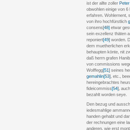
ist der allte zoller
Peter
obwohlen einige von 6 b
erfahren. Wohlernent, 
von ihro hochfürstlich
consens
[48]
etwar gesuc
sein exzellenz thäten 
reponiert
[49]
worden. D
dem muetherlichen erkh
behaupten könte, nit zw
daß herrn grafen Haniba
von commissions wegen
Wolffegg
[51]
seines he
gemahlin
[53]
, etc., b
hereingebrachtes heura
fideicommiss
[54]
, auc
bezahlt worden seye.
Den bezug und ausschr
iedesmahlige ammanner
handen gehabt und da
der rechnungen eine lan
anderen, wie erst monta