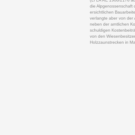
(LI LA RE 1908/2176 ad
die Alpgenossenschaft d
ersichtlichen Bauarbei
verlangte aber von der
neben der amtlichen Ko
schuldigen Kostenbeitr
von den Wiesenbesitze
Holzzaunstrecken in Ma