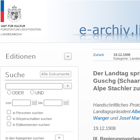
Zurück
19.12.1908
Kategorie: Landwi
Der Landtag spr
Guschg (Schaan)
Alpe Stachler zu
ODER
UND
von
bis
Handschriftliches Proto
Landtagspräsident
Albe
in Personen suchen
Wanger
und
Josef Mar
in Körperschaften suchen
in Editionstexten suchen
19.12.1908
IX. Regierungsvorlag
in den Kategorien suchen