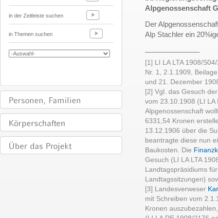
Alpgenossenschaft G
in der Zeitleiste suchen
Der Alpgenossenscha
Alp Stachler ein 20%ig
in Themen suchen
______________
[1] LI LA LTA 1908/S04/2
Nr. 1, 2.1.1909, Beilag
und 21. Dezember 1908
[2] Vgl. das Gesuch de
vom 23.10.1908 (LI LA
Alpgenossenschaft wollt
6331,54 Kronen erstel
13.12.1906 über die Su
beantragte diese nun e
Baukosten. Die
Finanz
Gesuch (LI LA LTA 1908
Landtagspräsidiums für
Landtagssitzungen) sow
[3] Landesverweser
Kar
mit Schreiben vom 2.1.
Kronen auszubezahlen, 