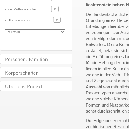
liechtensteinischen 
in der Zeitleiste suchen
Der landwirtschaftliche
Gründung eines Herde
in Themen suchen
Erhebungen hierüber z
vorzubringen. Der Aus
von 5 Mitgliedern mit 
Entwurfes. Diese Kommi
erstattet, befasste sic
die Einführung eines l
für die Hebung der hei
finden in allen Kulturl
welche in der Vieh-, P
und Ziegenzucht durch 
Auswahl von männliche
Rassentypen anstreben 
welche solche Körpersc
Formen und Nutzbarkeit
sonst durchschnittlich 
Die Folge dieser erhöh
züchterischen Resultat