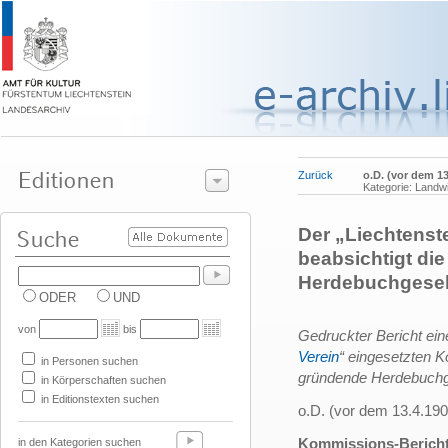
Zurück
o.D. (vor dem 13
Kategorie: Landwi
Der „Liechtenste
beabsichtigt di
Herdebuchgesel
ODER
UND
von
bis
Gedruckter Bericht ein
Verein
“ eingesetzten K
in Personen suchen
gründende Herdebuchge
in Körperschaften suchen
in Editionstexten suchen
o.D. (vor dem 13.4.190
Kommissions-Bericht
in den Kategorien suchen