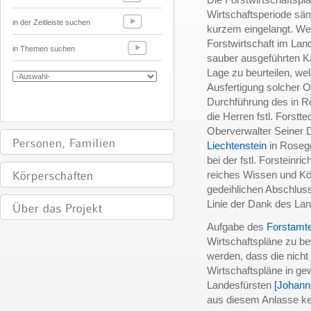
Wirtschaftsperiode säm
in der Zeitleiste suchen
kurzem eingelangt. Wer 
Forstwirtschaft im Lan
in Themen suchen
sauber ausgeführten Ka
Lage zu beurteilen, w
Ausfertigung solcher O
Durchführung des in R
die Herren fstl. Forstt
Oberverwalter Seiner 
Liechtenstein
in Roseg
bei der fstl. Forsteinri
reiches Wissen und Kö
gedeihlichen Abschluss
Linie der Dank des Land
Aufgabe des
Forstamt
Wirtschaftspläne zu b
werden, dass die nicht
Wirtschaftspläne in g
Landesfürsten
[Johann 
aus diesem Anlasse ke