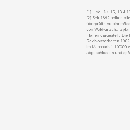
______________
[1]
L.Vo., Nr. 15, 13.4.1
[2] Seit 1892 sollten a
überprüft und planmäss
von Waldwirtschaftspl
Plänen dargestellt. Die 
Revisionsarbeiten 1902
im Massstab 1:10'000 w
abgeschlossen und spät