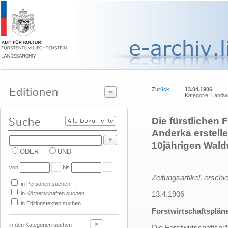
Zurück
13.04.1906
Kategorie: Landwi
Die fürstlichen
Anderka erstell
10jährigen Wald
ODER
UND
von
bis
Zeitungsartikel, erschi
in Personen suchen
13.4.1906
in Körperschaften suchen
in Editionstexten suchen
Forstwirtschaftsplän
in den Kategorien suchen
Die Forstwirtschaftspl