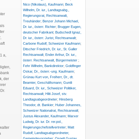
Nico (Nikolaus), Kaufmann
;
Beck
Wilhelm, Dr. iur., Landtagsabg.,
nter
Regierungsrat, Rechtsanwalt,
Treuhänder
;
Benzer Johann Michael,
als
Dr. iur., österr. Richter
;
Brugger Eugen,
ter
deutscher Fabrikant
;
Budschedl Ignaz,
,
Dr. iur., österr. Jurist, Rechtsanwalt
;
aft
Carbone Rudolf, Schweizer Kaufmann
;
Ditscher Friedrich, Dr. iur., St. Galler
Rechtsanwalt
;
Ender Arthur, Dr. iur.,
1 a,
österr. Rechtsanwalt, Bürgermeister
;
Fehr Wilhelm, Bankdirektor
;
Goldfinger
ligten,
Oskar, Dr., österr.-ung. Kaufmann
;
esbank
Grünau Kurt von, Freiherr, Dr., dt.
k, der
Beamter, Geschäftsmann
;
Guntli
hrer
Eduard, Dr. iur., Schweizer Politiker,
 Dr.
Rechtsanwalt
;
Hilti Josef, stv.
Landtagsabgeordneter
;
Hinsberg
Theodor, dt. Bankier
;
Huber Johannes,
Schweizer Nationalrat, Rechtsanwalt
;
Justus Alexander, Kaufmann
;
Marxer
Ludwig, Dr. iur. Dr. rer.pol.,
Regierungschefstellvertreter
;
Matt
walter
Rudolf, Landtagsabgeordneter,
a
Gemeindevorsteher
;
Ospelt Gustav