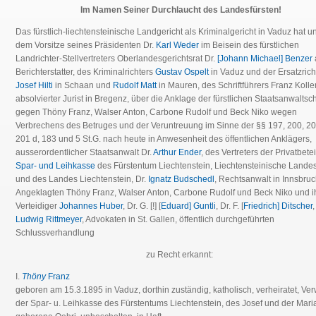
Im Namen Seiner Durchlaucht des Landesfürsten!
Das fürstlich-liechtensteinische Landgericht als Kriminalgericht in Vaduz hat u
dem Vorsitze seines Präsidenten Dr.
Karl Weder
im Beisein des fürstlichen
Landrichter-Stellvertreters Oberlandesgerichtsrat Dr.
[Johann Michael] Benzer
Berichterstatter, des Kriminalrichters
Gustav Ospelt
in Vaduz und der Ersatzrich
Josef Hilti
in Schaan und
Rudolf Matt
in Mauren, des Schriftführers Franz Koller
absolvierter Jurist in Bregenz, über die Anklage der fürstlichen Staatsanwaltsch
gegen Thöny Franz, Walser Anton, Carbone Rudolf und Beck Niko wegen
Verbrechens des Betruges und der Veruntreuung im Sinne der §§ 197, 200, 20
201 d, 183 und 5 St.G. nach heute in Anwesenheit des öffentlichen Anklägers,
ausserordentlicher Staatsanwalt Dr.
Arthur Ender
, des Vertreters der Privatbetei
Spar- und Leihkasse
des Fürstentum Liechtenstein, Liechtensteinische Land
und des Landes Liechtenstein, Dr.
Ignatz Budschedl
, Rechtsanwalt in Innsbruc
Angeklagten Thöny Franz, Walser Anton, Carbone Rudolf und Beck Niko und i
Verteidiger
Johannes Huber
, Dr. G. [!] [
Eduard] Guntli
, Dr. F. [
Friedrich] Ditscher
,
Ludwig Rittmeyer
, Advokaten in St. Gallen, öffentlich durchgeführten
Schlussverhandlung
zu Recht erkannt:
I.
Thöny
Franz
geboren am 15.3.1895 in Vaduz, dorthin zuständig, katholisch, verheiratet, Ver
der Spar- u. Leihkasse des Fürstentums Liechtenstein, des Josef und der Mari