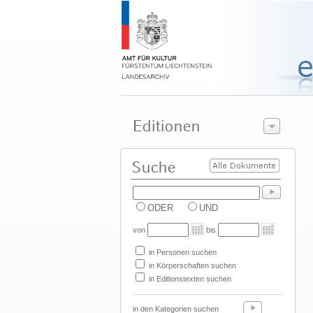
ODER
UND
von
bis
in Personen suchen
in Körperschaften suchen
in Editionstexten suchen
in den Kategorien suchen