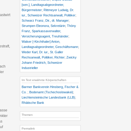
[sen.], Landtagsabgeordneter,
Bürgermeister
;
Rittmeyer Ludwig, Dr.
astwirt
iur., Schweizer Rechtsanwalt, Politiker
;
Schwarz Franz, Dir., dt. Manager
;
Strumpen Eleonora, Sekretärin
;
Thöny
Franz, Sparkassaverwalter,
Versicherungsagent, Treuhänder
;
Walser [-Kirchthaler] Anton,
straft,
Landtagsabgeordneter, Geschäftsmann
;
Weder Karl, Dr. iur., St. Galler
Rechsanwalt, Politiker, Richter
;
Zwicky
Johann Friedrich, Schweizer
nach
Industrieller
der
Im Text erwähnte Körperschaften
Barmer Bankverein Hinsberg, Fischer &
Co.
;
Bodenamt (Tschechoslowakei)
;
Liechtensteinische Landesbank (LLB)
;
Rhätische Bank
kasse
Themen
nkter
as
uf
Permalink