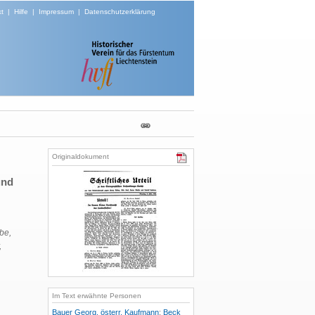
t
|
Hilfe
|
Impressum
|
Datenschutzerklärung
Originaldokument
und
be,
,
Im Text erwähnte Personen
Bauer Georg, österr. Kaufmann
;
Beck