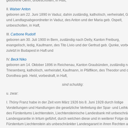
geborene Oehri, unbescholten, in Haft,
II.
Walser
Anton
geboren am 22. Juni 1890 in Vaduz, dahin zuständig, katholisch, verheiratet, G
und Landtagsabgeordneter in Vaduz, des Anton und der Maria geb. Ospelt,
unbescholten, in Haft,
III.
Carbone
Rudolf
geboren am 30. Juli 1900 in Bern, zuständig nach Delly, Kanton Freiburg,
evangelisch, ledig, Kaufmann, des Tito Livio und der Gertrud geb. Qunke, vorbe
zuletzt in Budapest in Haft und
IV.
Beck
Niko
geboren am 14. Oktober 1896 in Reichenau, Kanton Graubünden, zuständig 
Triesenberg, katholisch, verheiratet, Kaufmann, in Pfäffikon, des Theodor und 
Dorothea geb. Held, vorbestraft, in Haft,
sind schuldig
:
u. zwar:
I.
Thöny
Franz habe in der Zeit vom März 1926 bis 8. Juni 1928 durch listige
Vorstellungen und Handlungen die gesetzliche Vertretung der Spar- und Leih
des Fürstentums Liechtenstein, Liechtensteinische Landesbank mit unbeschrä
Landesgarantie in Irrtum geführt, durch welchen diese und in weiterer Folge d
Fürstentum Liechtenstein als unbeschränkter Landesgarant in ihren Rechten a