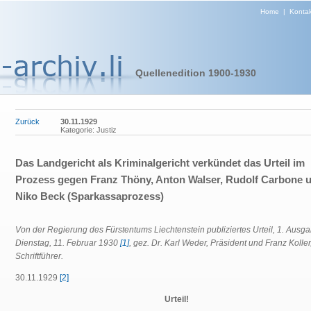
Home
|
Kontak
Quellenedition 1900-1930
Zurück
30.11.1929
Kategorie: Justiz
Das Landgericht als Kriminalgericht verkündet das Urteil im
Prozess gegen Franz Thöny, Anton Walser, Rudolf Carbone 
Niko Beck (Sparkassaprozess)
Von der Regierung des Fürstentums Liechtenstein publiziertes Urteil,
1. Ausga
Dienstag, 11. Februar 1930
[1]
, gez. Dr. Karl Weder, Präsident und Franz Koller
Schriftführer.
30.11.1929
[2]
Urteil!