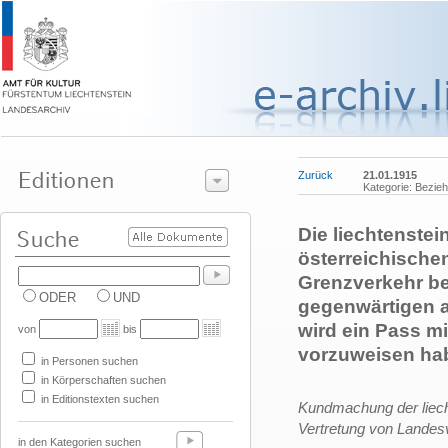
Zurück
21.01.1915
Kategorie: Bezie
Die liechtenste
österreichische
Grenzverkehr be
ODER
UND
gegenwärtigen a
wird ein Pass mi
von
bis
vorzuweisen ha
in Personen suchen
in Körperschaften suchen
in Editionstexten suchen
Kundmachung der liech
Vertretung von Lande
in den Kategorien suchen