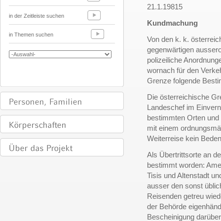
21.1.19815
in der Zeitleiste suchen
Kundmachung
in Themen suchen
Von den k. k. österrei
gegenwärtigen aussero
polizeiliche Anordnun
wornach für den Verkeh
Grenze folgende Bestim
Die österreichische Gr
Landeschef im Einvern
bestimmten Orten und 
mit einem ordnungsmä
Weiterreise kein Beden
Als Übertrittsorte an d
bestimmt worden: Amerl
Tisis und Altenstadt u
ausser den sonst übli
Reisenden getreu wied
der Behörde eigenhändi
Bescheinigung darüber 