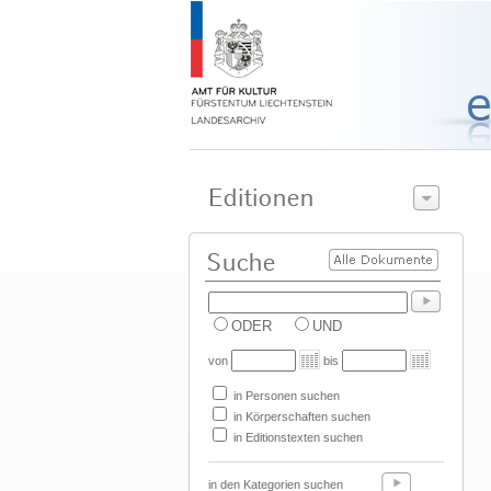
ODER
UND
von
bis
in Personen suchen
in Körperschaften suchen
in Editionstexten suchen
in den Kategorien suchen