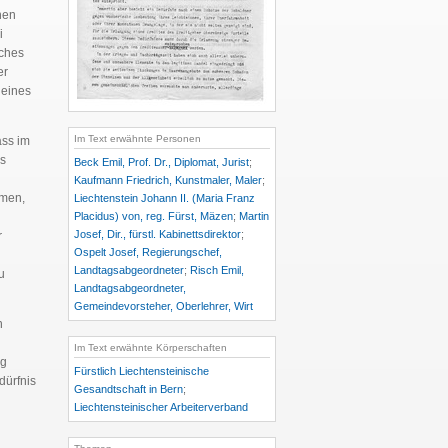
hen
i
uches
er
 eines
Im Text erwähnte Personen
ass im
es
Beck Emil, Prof. Dr., Diplomat, Jurist
;
Kaufmann Friedrich, Kunstmaler, Maler
;
mmen,
Liechtenstein Johann II. (Maria Franz
Placidus) von, reg. Fürst, Mäzen
;
Martin
Josef, Dir., fürstl. Kabinettsdirektor
;
r
Ospelt Josef, Regierungschef,
Landtagsabgeordneter
;
Risch Emil,
u
Landtagsabgeordneter,
Gemeindevorsteher, Oberlehrer, Wirt
n
Im Text erwähnte Körperschaften
ng
Fürstlich Liechtensteinische
dürfnis
Gesandtschaft in Bern
;
Liechtensteinischer Arbeiterverband