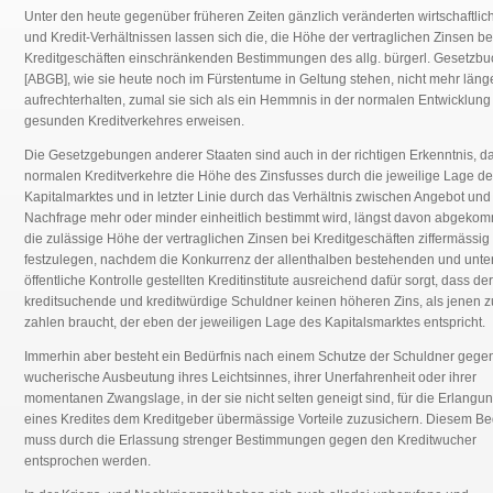
Unter den heute gegenüber früheren Zeiten gänzlich veränderten wirtschaftlic
und Kredit-Verhältnissen lassen sich die, die Höhe der vertraglichen Zinsen be
Kreditgeschäften einschränkenden Bestimmungen des allg. bürgerl. Gesetzb
[ABGB], wie sie heute noch im Fürstentume in Geltung stehen, nicht mehr läng
aufrechterhalten, zumal sie sich als ein Hemmnis in der normalen Entwicklung
gesunden Kreditverkehres erweisen.
Die Gesetzgebungen anderer Staaten sind auch in der richtigen Erkenntnis, d
normalen Kreditverkehre die Höhe des Zinsfusses durch die jeweilige Lage d
Kapitalmarktes und in letzter Linie durch das Verhältnis zwischen Angebot und
Nachfrage mehr oder minder einheitlich bestimmt wird, längst davon abgeko
die zulässige Höhe der vertraglichen Zinsen bei Kreditgeschäften ziffermässig
festzulegen, nachdem die Konkurrenz der allenthalben bestehenden und unte
öffentliche Kontrolle gestellten Kreditinstitute ausreichend dafür sorgt, dass der
kreditsuchende und kreditwürdige Schuldner keinen höheren Zins, als jenen z
zahlen braucht, der eben der jeweiligen Lage des Kapitalsmarktes entspricht.
Immerhin aber besteht ein Bedürfnis nach einem Schutze der Schuldner gege
wucherische Ausbeutung ihres Leichtsinnes, ihrer Unerfahrenheit oder ihrer
momentanen Zwangslage, in der sie nicht selten geneigt sind, für die Erlangu
eines Kredites dem Kreditgeber übermässige Vorteile zuzusichern. Diesem Be
muss durch die Erlassung strenger Bestimmungen gegen den Kreditwucher
entsprochen werden.