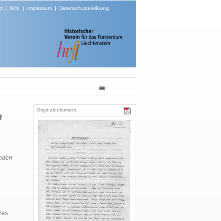
t
|
Hilfe
|
Impressum
|
Datenschutzerklärung
Originaldokument
f
anden
zes