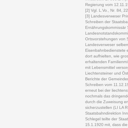
Regierung vom 12.11.1
[2] Vgl. L.Vo., Nr. 84,
[3] Landesverweser Pr
Schreiben der Staatsba
Ernährungskommissär S
Landesnotstandskommis
Ortsvorstehungen von
Landesverweser selbenta
Eisenbahnbedienstete e
dort aufhielten, wie gr
erhaltenden Familienmit
mit Lebensmittel versor
Liechtensteiner und Ös
Berichte der Gemeinden
Schreiben vom 11.12.19
erneut bei der liechtens
nochmals das dringende
durch die Zuweisung ent
sicherzustellen (LI LA
Staatsbahndirektion In
Schlegel teilte der Sta
15.1.1920 mit, dass die