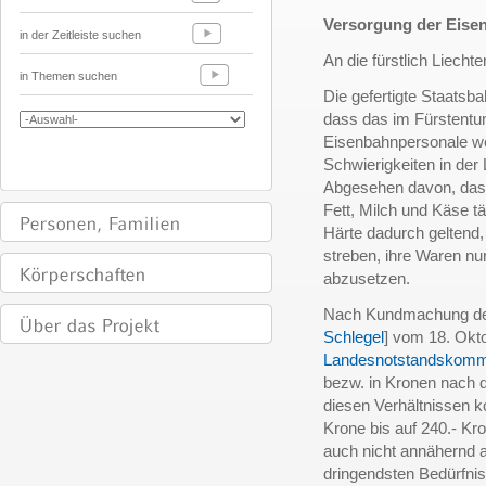
Versorgung der Eise
in der Zeitleiste suchen
An die fürstlich Liech
in Themen suchen
Die gefertigte Staatsba
dass das im Fürstentu
Eisenbahnpersonale weg
Schwierigkeiten in der
Abgesehen davon, dass
Fett, Milch und Käse t
Härte dadurch geltend
streben, ihre Waren n
abzusetzen.
Nach Kundmachung de
Schlegel
] vom 18. Okto
Landesnotstandskomm
bezw. in Kronen nach d
diesen Verhältnissen k
Krone bis auf 240.- K
auch nicht annähernd a
dringendsten Bedürfni