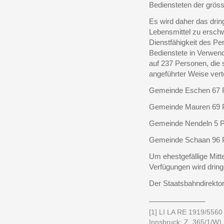
Bediensteten der grös
Es wird daher das drin
Lebensmittel zu ersch
Dienstfähigkeit des Per
Bedienstete in Verwen
auf 237 Personen, die
angeführter Weise verte
Gemeinde Eschen 67 
Gemeinde Mauren 69 
Gemeinde Nendeln 5 P
Gemeinde Schaan 96 
Um ehestgefällige Mitt
Verfügungen wird drin
Der Staatsbahndirekto
______________
[1] LI LA RE 1919/5560
Innsbruck: Z. 365/1/W).