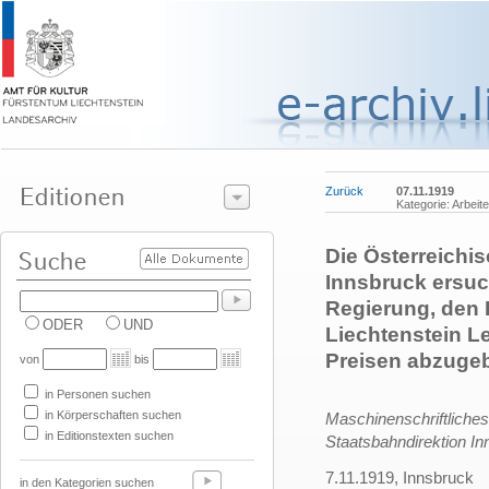
Zurück
07.11.1919
Kategorie: Arbeit
Die Österreichi
Innsbruck ersuch
Regierung, den 
ODER
UND
Liechtenstein L
Preisen abzuge
von
bis
in Personen suchen
in Körperschaften suchen
Maschinenschriftliches
in Editionstexten suchen
Staatsbahndirektion In
7.11.1919, Innsbruck
in den Kategorien suchen