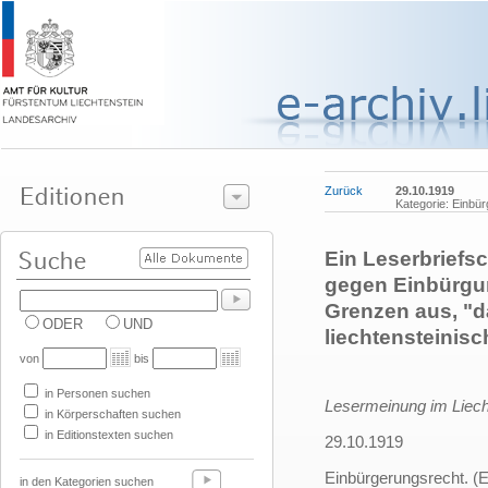
Zurück
29.10.1919
Kategorie: Einbü
Ein Leserbriefs
gegen Einbürgun
Grenzen aus, "d
ODER
UND
liechtensteinisc
von
bis
in Personen suchen
Lesermeinung im Liecht
in Körperschaften suchen
in Editionstexten suchen
29.10.1919
Einbürgerungsrecht. (E
in den Kategorien suchen