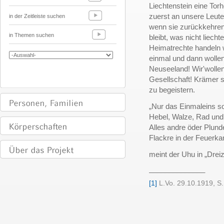
Liechtenstein eine Torh
zuerst an unsere Leute
in der Zeitleiste suchen
wenn sie zurückkehren
in Themen suchen
bleibt, was nicht liech
Heimatrechte handeln w
einmal und dann woll
Neuseeland! Wir'wollen
Gesellschaft! Krämer s
zu begeistern.
„Nur das Einmaleins sol
Hebel, Walze, Rad u
Alles andre öder Plund
Flackre in der Feuerk
meint der Uhu in „Drei
______________
[1]
L.Vo. 29.10.1919, S.