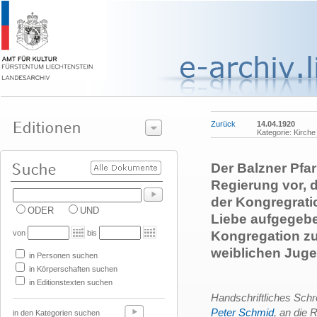
Zurück
14.04.1920
Kategorie: Kirche
Der Balzner Pfar
Regierung vor, 
der Kongregrati
ODER
UND
Liebe aufgegebe
von
bis
Kongregation z
weiblichen Juge
in Personen suchen
in Körperschaften suchen
in Editionstexten suchen
Handschriftliches Schr
Peter Schmid
, an die 
in den Kategorien suchen