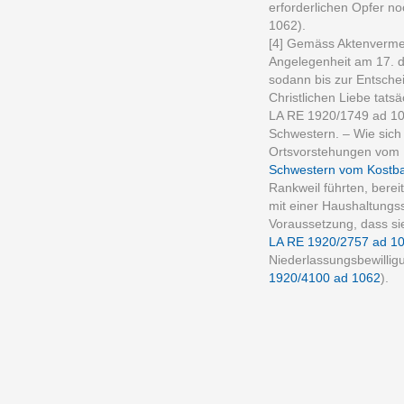
erforderlichen Opfer n
1062).
[4] Gemäss Aktenverme
Angelegenheit am 17. 
sodann bis zur Entsche
Christlichen Liebe tats
LA RE 1920/1749 ad 106
Schwestern. – Wie sich
Ortsvorstehungen vom 1
Schwestern vom Kostba
Rankweil führten, bere
mit einer Haushaltungss
Voraussetzung, dass sie
LA RE 1920/2757 ad 1
Niederlassungsbewillig
1920/4100 ad 1062
).