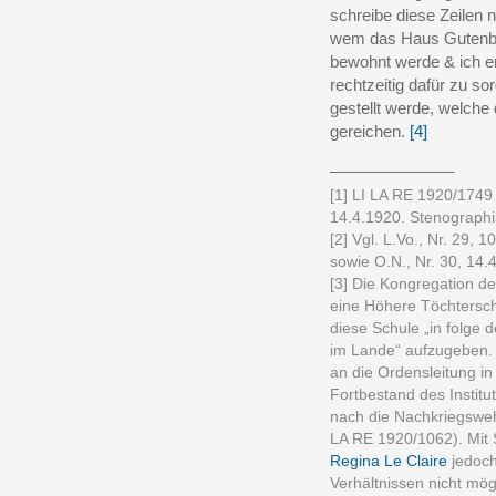
schreibe diese Zeilen nu
wem das Haus Gutenbg
bewohnt werde & ich e
rechtzeitig dafür zu s
gestellt werde, welc
gereichen.
[4]
______________
[1] LI LA RE 1920/174
14.4.1920. Stenograph
[2] Vgl. L.Vo., Nr. 29, 
sowie O.N., Nr. 30, 14.4
[3] Die Kongregation d
eine Höhere Töchterschu
diese Schule „in folge 
im Lande“ aufzugeben. 
an die Ordensleitung 
Fortbestand des Institu
nach die Nachkriegsweh
LA RE 1920/1062). Mit 
Regina Le Claire
jedoch
Verhältnissen nicht mögl