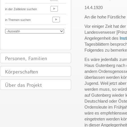
14.4.1920
in der Zeitleiste suchen
An die hohe Fürstliche
in Themen suchen
Vor einiger Zeit hat de
Landesverweser [Prin
Angelegenheit des
Ins
Tagesblättern besproc
Folgendes zu bemerke
Es wäre jedenfalls zu
Haus Gutenberg nach 
andern Ordensgenossen
überlassen werden kön
Jugend. Weil jetzt aber
werden muss, so würd
auf Gutenberg wieder l
Deutschland oder Öster
Ordensleute im Frühjahr
wäre es empfehlenswer
eingetreten werden kön
in dieser Angelegenheit