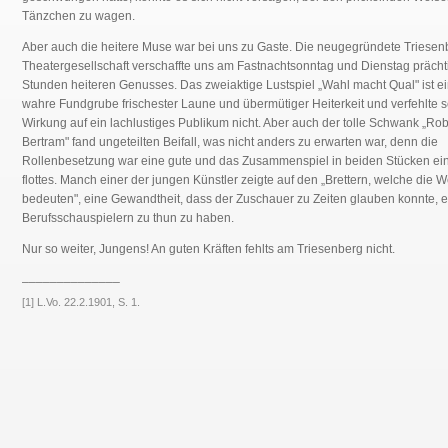
Tänzchen zu wagen.
Aber auch die heitere Muse war bei uns zu Gaste. Die neugegründete Triesen
Theatergesellschaft verschaffte uns am Fastnachtsonntag und Dienstag prächt
Stunden heiteren Genusses. Das zweiaktige Lustspiel „Wahl macht Qual" ist e
wahre Fundgrube frischester Laune und übermütiger Heiterkeit und verfehlte 
Wirkung auf ein lachlustiges Publikum nicht. Aber auch der tolle Schwank „Rob
Bertram" fand ungeteilten Beifall, was nicht anders zu erwarten war, denn die
Rollenbesetzung war eine gute und das Zusammenspiel in beiden Stücken ei
flottes. Manch einer der jungen Künstler zeigte auf den „Brettern, welche die W
bedeuten", eine Gewandtheit, dass der Zuschauer zu Zeiten glauben konnte, e
Berufsschauspielern zu thun zu haben.
Nur so weiter, Jungens! An guten Kräften fehlts am Triesenberg nicht.
______________
[1] L.Vo. 22.2.1901, S. 1.