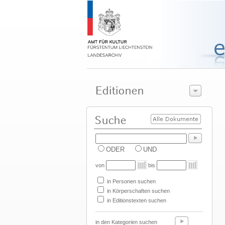
ODER
UND
von
bis
in Personen suchen
in Körperschaften suchen
in Editionstexten suchen
in den Kategorien suchen