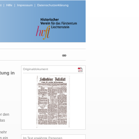
t
|
Hilfe
|
Impressum
|
Datenschutzerklärung
Originaldokument
tung in
er den
 das
mehr
n ein
Im Text erwähnte Personen