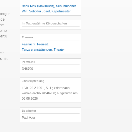
Beck Max (Maximilian), Schuhmacher,
Wirt
;
Sobotka Josef, Kapellmeister
berger
ige
Im Text erwähnte Körperschaften
ine
seine
ert u.
Themen
Fasnacht
;
Freizeit
;
n
Tanzveranstaltungen
;
Theater
elt
s mit
Permalink
D46700
Zitierempfehlung
L.Vo. 22.2.1901, S. 1.; zitiert nach:
www.e-archiv.li/D46700; aufgerufen am
06.08.2026
Bearbeiter
Paul Vogt