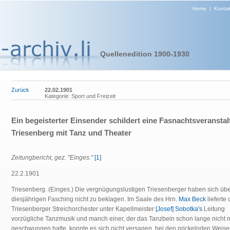
Home
|
Kontak
Quellenedition 1900-1930
Zurück
22.02.1901
Kategorie: Sport und Freizeit
Ein begeisterter Einsender schildert eine Fasnachtsveranstal
Triesenberg mit Tanz und Theater
Zeitungbericht, gez. "Einges."
[1]
22.2.1901
Triesenberg. (Einges.) Die vergnügungslustigen Triesenberger haben sich üb
diesjährigen Fasching nicht zu beklagen. Im Saale des Hrn.
Max Beck
lieferte
Triesenberger Streichorchester unter Kapellmeister
[Josef] Sobotka's
Leitung
vorzügliche Tanzmusik und manch einer, der das Tanzbein schon lange nicht 
geschwungen hatte, konnte es sich nicht versagen, bei den prickelnden Weise