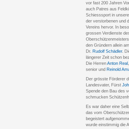
vor fast 200 Jahren Vo
auch Patres aus Feld
Schiesssport in unser
der verstorbenen und 
Vereins hervor. In bes
grossen Verdienste des
Oberschützenmeisters, 
den Gründern allein a
Dr.
Rudolf Schädler
. D
längerer Zeit schon be
Die Herren
Anton Real
senior und
Reinold Am
Der grösste Förderer de
Landesvater, Fürst
Joh
Spende den Bau des v
schmucken Schützenhe
Es war daher eine Selb
das vom Oberschützen
begeistert aufgenomm
wurde einstimmig die