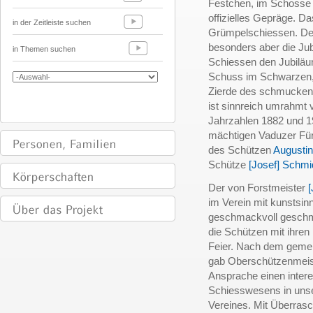
Festchen, im Schosse
offizielles Gepräge. D
in der Zeitleiste suchen
Grümpelschiessen. Der
besonders aber die Ju
in Themen suchen
Schiessen den Jubilä
Schuss im Schwarzen, 
Zierde des schmucken
ist sinnreich umrahmt
Jahrzahlen 1882 und 1
mächtigen Vaduzer Fürs
des Schützen
Augustin
Schütze
[Josef] Schmi
Der von Forstmeister
[
im Verein mit kunstsinn
geschmackvoll geschmü
die Schützen mit ihren
Feier. Nach dem gemein
gab Oberschützenmei
Ansprache einen intere
Schiesswesens in uns
Vereines. Mit Überras