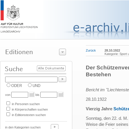
Zurück
28.10.1922
Kategorie: Sport 
Der Schützenvere
Bestehen
ODER
UND
Bericht im "Liechtenste
von
bis
28.10.1922
in Personen suchen
Vierzig Jahre
Schütz
in Körperschaften suchen
in Editionstexten suchen
Sonntag, den 22. d. M.
Weise die Feier seines
in den Kategorien suchen