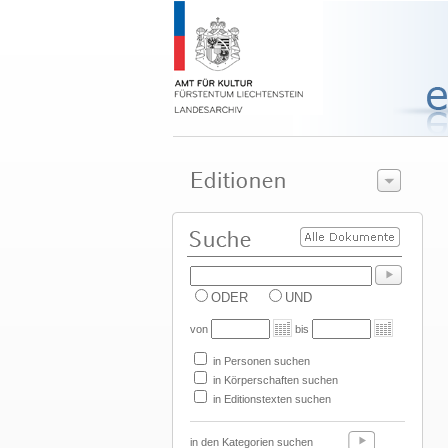
ODER
UND
von
bis
in Personen suchen
in Körperschaften suchen
in Editionstexten suchen
in den Kategorien suchen