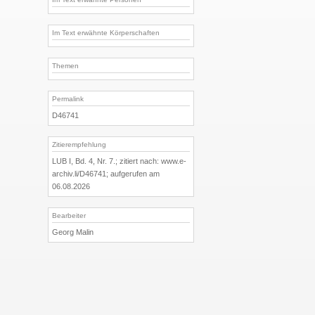
Im Text erwähnte Körperschaften
Themen
Permalink
D46741
Zitierempfehlung
LUB I, Bd. 4, Nr. 7.; zitiert nach: www.e-
archiv.li/D46741; aufgerufen am
06.08.2026
Bearbeiter
Georg Malin