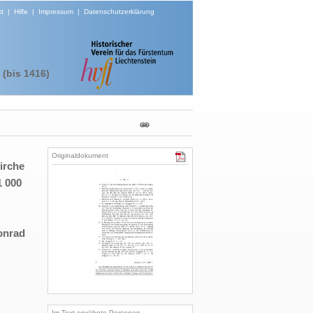
t
|
Hilfe
|
Impressum
|
Datenschutzerklärung
(bis 1416)
Originaldokument
irche
1 000
onrad
Im Text erwähnte Personen