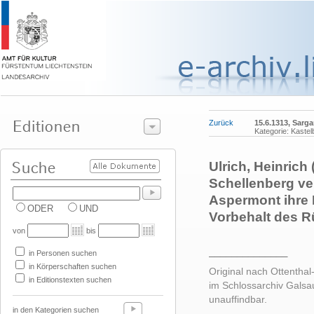
Zurück
15.6.1313, Sarg
Kategorie: Kastel
Ulrich, Heinrich 
Schellenberg ve
Aspermont ihre 
ODER
UND
Vorbehalt des R
von
bis
______________
in Personen suchen
in Körperschaften suchen
Original nach Ottenthal-
in Editionstexten suchen
im Schlossarchiv Galsau
unauffindbar.
in den Kategorien suchen