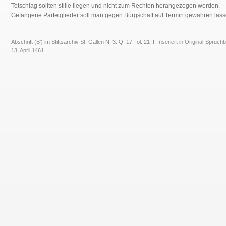
Totschlag sollten stille liegen und nicht zum Rechten herangezogen werden.
Gefangene Parteiglieder soll man gegen Bürgschaft auf Termin gewähren lass
______________
Abschrift (B') im Stiftsarchiv St. Gallen N. 3. Q. 17. fol. 21 ff. Inseriert in Original-Spruch
13. April 1461.