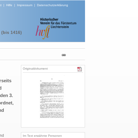
t
|
Hilfe
|
Impressum
|
Datenschutzerklärung
(bis 1416)
Originaldokument
rseits
d
den 3.
rdnet,
nd
und
Im Text erwähnte Personen