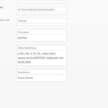
en.
Im Text erwähnte Körperschaften
brief vom
Themen
Permalink
D47442
Zitierempfehlung
LUB I, Bd. 2, Nr. 81.; zitiert nach:
www.e-archiv.li/D47442; aufgerufen am
08.08.2026
Bearbeiter
Franz Perret