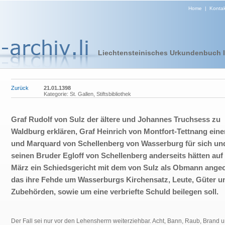
Home
|
Kontak
Liechtensteinisches Urkundenbuch I 
Zurück
21.01.1398
Kategorie: St. Gallen, Stiftsbibliothek
Graf Rudolf von Sulz der ältere und Johannes Truchsess zu
Waldburg erklären, Graf Heinrich von Montfort-Tettnang eine
und Marquard von Schellenberg von Wasserburg für sich un
seinen Bruder Egloff von Schellenberg anderseits hätten auf 
März ein Schiedsgericht mit dem von Sulz als Obmann angeo
das ihre Fehde um Wasserburgs Kirchensatz, Leute, Güter u
Zubehörden, sowie um eine verbriefte Schuld beilegen soll.
Der Fall sei nur vor den Lehensherrn weiterziehbar. Acht, Bann, Raub, Brand 