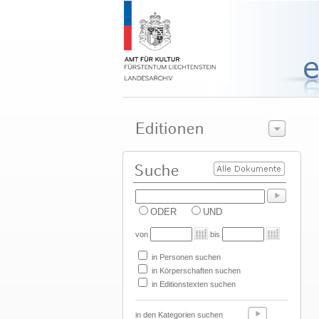
ODER
UND
von
bis
in Personen suchen
in Körperschaften suchen
in Editionstexten suchen
in den Kategorien suchen