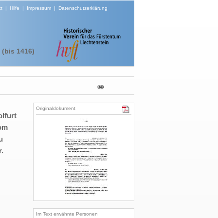
t
|
Hilfe
|
Impressum
|
Datenschutzerklärung
(bis 1416)
Originaldokument
lfurt
vom
u
.
Im Text erwähnte Personen