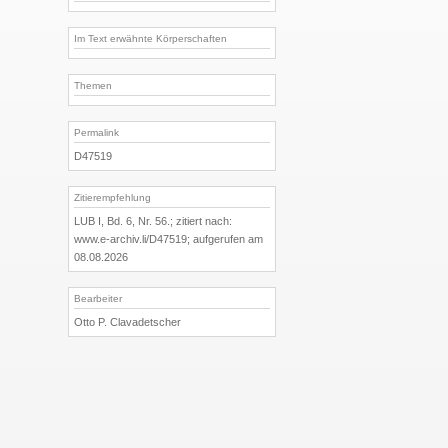
Im Text erwähnte Körperschaften
Themen
Permalink
D47519
Zitierempfehlung
LUB I, Bd. 6, Nr. 56.; zitiert nach:
www.e-archiv.li/D47519; aufgerufen am
08.08.2026
Bearbeiter
Otto P. Clavadetscher