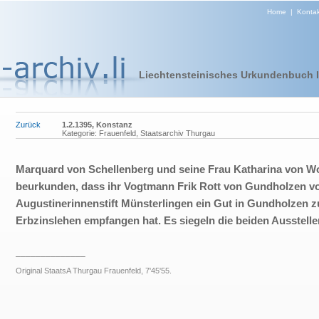
Home
|
Kontak
Liechtensteinisches Urkundenbuch I 
Zurück
1.2.1395, Konstanz
Kategorie: Frauenfeld, Staatsarchiv Thurgau
Marquard von Schellenberg und seine Frau Katharina von Wo
beurkunden, dass ihr Vogtmann Frik Rott von Gundholzen 
Augustinerinnenstift Münsterlingen ein Gut in Gundholzen z
Erbzinslehen empfangen hat. Es siegeln die beiden Aussteller
______________
Original StaatsA Thurgau Frauenfeld, 7'45'55.