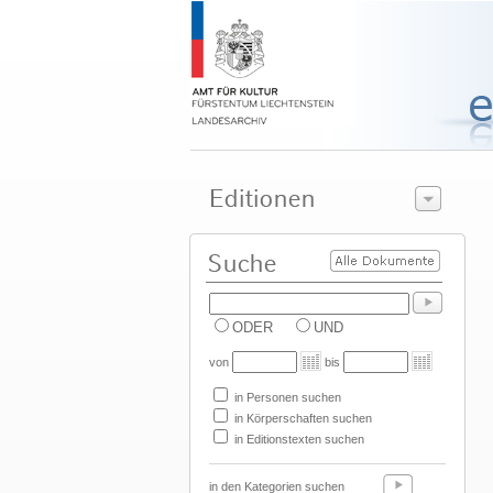
ODER
UND
von
bis
in Personen suchen
in Körperschaften suchen
in Editionstexten suchen
in den Kategorien suchen