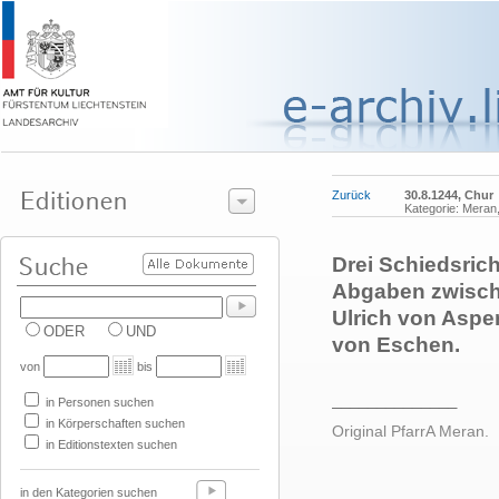
Zurück
30.8.1244, Chur
Kategorie: Meran,
Drei Schiedsrich
Abgaben zwisch
Ulrich von Asper
ODER
UND
von Eschen.
von
bis
______________
in Personen suchen
in Körperschaften suchen
Original PfarrA Meran.
in Editionstexten suchen
in den Kategorien suchen