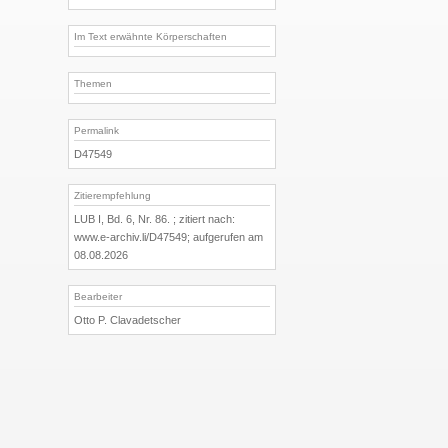
Im Text erwähnte Körperschaften
Themen
Permalink
D47549
Zitierempfehlung
LUB I, Bd. 6, Nr. 86. ; zitiert nach:
www.e-archiv.li/D47549; aufgerufen am
08.08.2026
Bearbeiter
Otto P. Clavadetscher