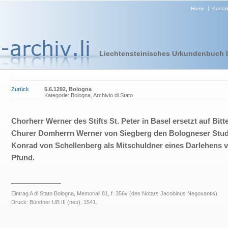
Home
|
Kontak
Liechtensteinisches Urkundenbuch I 
Zurück
5.6.1292, Bologna
Kategorie: Bologna, Archivio di Stato
Chorherr Werner des Stifts St. Peter in Basel ersetzt auf Bitt
Churer Domherrn Werner von Siegberg den Bologneser Stu
Konrad von Schellenberg als Mitschuldner eines Darlehens 
Pfund.
______________
Eintrag A di Stato Bologna, Memoriali 81, f. 356v (des Notars Jacobinus Negoxantis).
Druck: Bündner UB III (neu), 1541.