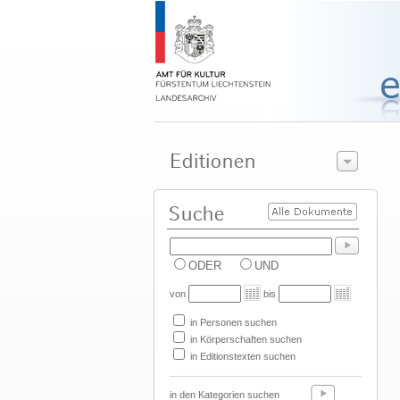
ODER
UND
von
bis
in Personen suchen
in Körperschaften suchen
in Editionstexten suchen
in den Kategorien suchen