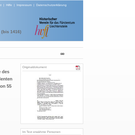
t
|
Hilfe
|
Impressum
|
Datenschutzerklärung
(bis 1416)
Originaldokument
e des
denten
von 55
Im Text erwähnte Personen