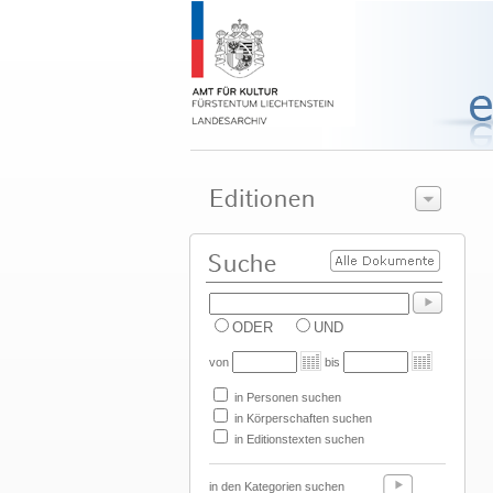
ODER
UND
von
bis
in Personen suchen
in Körperschaften suchen
in Editionstexten suchen
in den Kategorien suchen