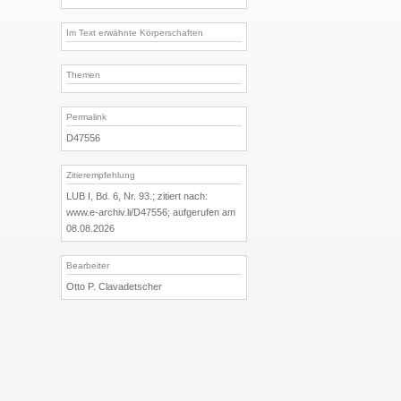
Im Text erwähnte Körperschaften
Themen
Permalink
D47556
Zitierempfehlung
LUB I, Bd. 6, Nr. 93.; zitiert nach:
www.e-archiv.li/D47556; aufgerufen am
08.08.2026
Bearbeiter
Otto P. Clavadetscher