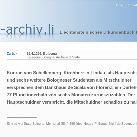
Home
|
Kontak
Liechtensteinisches Urkundenbuch I 
Zurück
19.4.1295, Bologna
Kategorie: Bologna, Archivio di Stato
Konrad von Schellenberg, Kirchherr in Lindau, als Hauptsch
und sechs weitere Bologneser Studenten als Mitschuldner
versprechen dem Bankhaus de Scala von Florenz, ein Darle
77 Pfund innerhalb von sechs Monaten zurückzuzahlen. Der
Hauptschuldner verspricht, die Mitschuldner schadlos zu hal
______________
Eintrag A di Stato Bologna. Memoriali 88. f. 399 (des Notars Philippus Biltini de Zovenzon