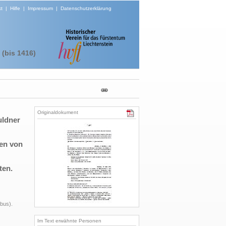
t
|
Hilfe
|
Impressum
|
Datenschutzerklärung
(bis 1416)
Originaldokument
uldner
hen von
ten.
ibus).
Im Text erwähnte Personen