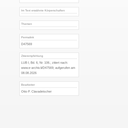
Im Text erwähnte Körperschaften
Themen
Permalink
D47569
Zitierempfehlung
LUB I, Bd. 6, Nr. 106.; zitiert nach:
www.e-archiv.li/D47569; aufgerufen am
08.08.2026
Bearbeiter
Otto P. Clavadetscher