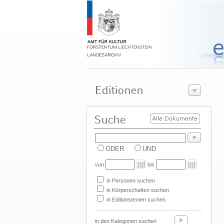
ODER
UND
von
bis
in Personen suchen
in Körperschaften suchen
in Editionstexten suchen
in den Kategorien suchen