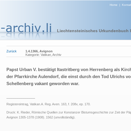
Home
|
Kontak
Liechtensteinisches Urkundenbuch I 
Zurück
1.4.1366, Avignon
Kategorie: Vatikan, Archiv
Papst Urban V. bestätigt Itastritberg von Herrenberg als Kir
der Pfarrkirche Aulendorf, die einst durch den Tod Ulrichs v
Schellenberg vakant geworden war.
______________
Registereintrag, Vatikan.A. Reg. Aven. 163, f. 208v, ep. 170.
Druck: K. Rieder, Römische Quellen zur Konstanzer Bistumsgeschichte zur Zeit der Päp
Avignon 1305-1378 (1908). 1562 (unvollständig).