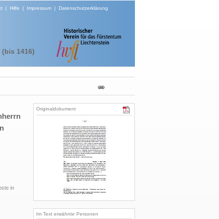
t
|
Hilfe
|
Impressum
|
Datenschutzerklärung
(bis 1416)
Originaldokument
chherrn
on
ste in
Im Text erwähnte Personen