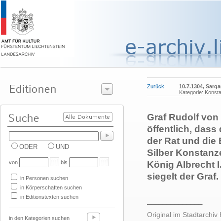
Zurück
10.7.1304, Sarg
Kategorie: Konsta
Graf Rudolf von
öffentlich, das
der Rat und die
ODER
UND
Silber Konstanz
von
bis
König Albrecht I
siegelt der Graf.
in Personen suchen
in Körperschaften suchen
in Editionstexten suchen
______________
Original im Stadtarchiv
in den Kategorien suchen