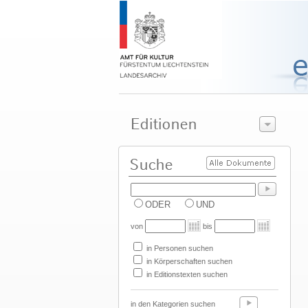
ODER
UND
von
bis
in Personen suchen
in Körperschaften suchen
in Editionstexten suchen
in den Kategorien suchen