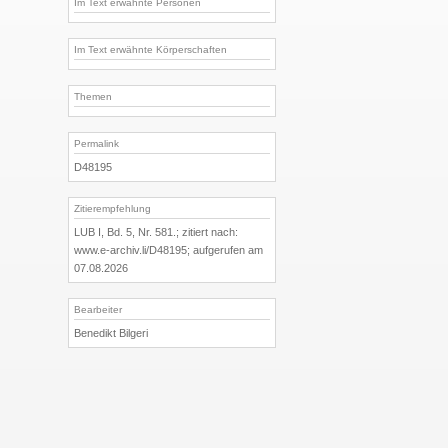
Im Text erwähnte Personen
Im Text erwähnte Körperschaften
Themen
Permalink
D48195
Zitierempfehlung
LUB I, Bd. 5, Nr. 581.; zitiert nach:
www.e-archiv.li/D48195; aufgerufen am
07.08.2026
Bearbeiter
Benedikt Bilgeri