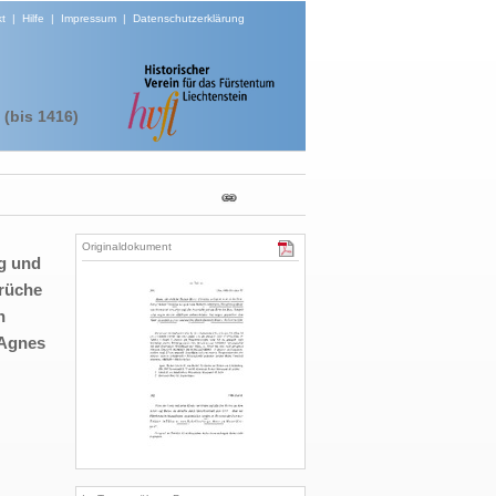
t
|
Hilfe
|
Impressum
|
Datenschutzerklärung
(bis 1416)
Originaldokument
ig und
prüche
n
 Agnes