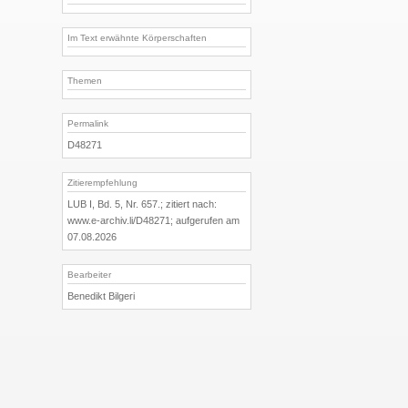
Im Text erwähnte Körperschaften
Themen
Permalink
D48271
Zitierempfehlung
LUB I, Bd. 5, Nr. 657.; zitiert nach:
www.e-archiv.li/D48271; aufgerufen am
07.08.2026
Bearbeiter
Benedikt Bilgeri