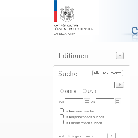
ODER
UND
von
bis
in Personen suchen
in Körperschaften suchen
in Editionstexten suchen
in den Kategorien suchen