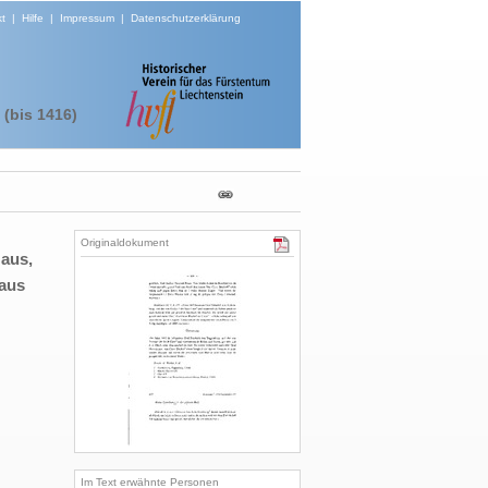
t
|
Hilfe
|
Impressum
|
Datenschutzerklärung
(bis 1416)
Originaldokument
 aus,
Haus
Im Text erwähnte Personen