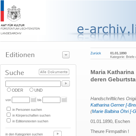
Zurück
01.01.1890
Kategorie: Briefe
Maria Katharina
deren Geburtst
ODER
UND
Handschriftliches Orig
von
bis
Katharina Gerner [-Bre
in Personen suchen
(
Marie Balbina Öhri [-G
in Körperschaften suchen
01.01.1890, Eschen
in Editionstexten suchen
Theure Firmpathin !
in den Kategorien suchen