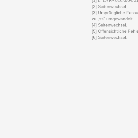
[1] LI LA PA 016/3/04/0
[2] Seitenwechsel.
[3] Ursprüngliche Fass
zu „ss“ umgewandelt.
[4] Seitenwechsel.
[5] Offensichtliche Fehl
[6] Seitenwechsel.