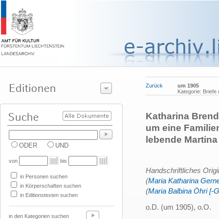
Zurück
um 1905
Kategorie: Briefe
Katharina Brendl
um eine Familien
lebende Martina
ODER
UND
von
bis
Handschriftliches Orig
in Personen suchen
(
Maria Katharina Gerne
in Körperschaften suchen
(
Maria Balbina Öhri [-G
in Editionstexten suchen
o.D. (um 1905), o.O.
in den Kategorien suchen