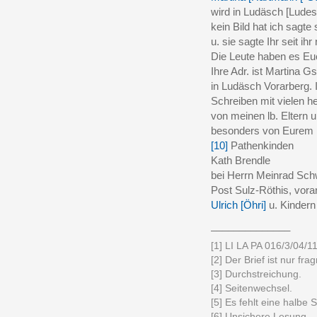
wird in Ludäsch [Ludes
kein Bild hat ich sagte
u. sie sagte Ihr seit ih
Die Leute haben es Eu
Ihre Adr. ist Martina G
in Ludäsch Vorarberg. 
Schreiben mit vielen h
von meinen lb. Eltern 
besonders von Eurem 
[10]
Pathenkinden
Kath Brendle
bei Herrn Meinrad Sc
Post Sulz-Röthis, vorar
Ulrich [Öhri]
u. Kindern
______________
[1] LI LA PA 016/3/04/11
[2] Der Brief ist nur fr
[3] Durchstreichung.
[4] Seitenwechsel.
[5] Es fehlt eine halbe S
[6] Unsichere Lesung.