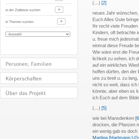
(…)
[2]
in der Zeitleiste suchen
neues Jahr wünschen,
Euch Alles Gute bringe
in Themen suchen
Ihr recht viele Freude
Kindern, oft betrachte 
u. freue mich jedesmal,
einmal diese Freude ber
Wie wäre erst die Freud
lichkeit zu sehen, ich
auf ein wirkliches Wie
hoffen dürfen, den der
uns zu breit u. zu lang
nicht so weit, dass ic
könnte, aber eben es ko
ich Euch auf dem Bild
(…)
[5]
wie bei Mansdenken
[6
drocken, die Pfanzen
ein wenig gab es doch
Martina [Hartmann [-Gs