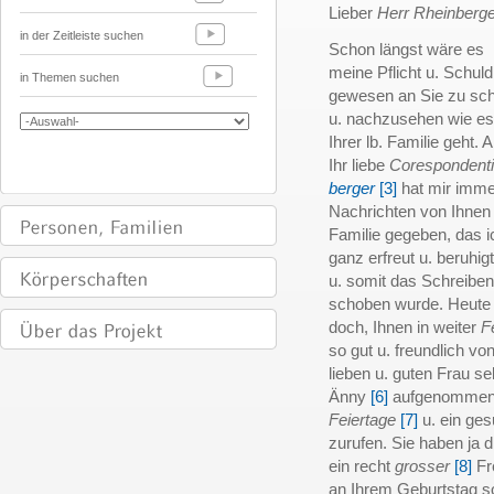
Lieber
Herr Rheinberge
in der Zeitleiste suchen
Schon längst wäre es
meine Pflicht u. Schuld
in Themen suchen
gewesen an Sie zu sch
u. nachzusehen wie es
Ihrer lb. Familie geht. 
Ihr liebe
Corespondent
berger
[3]
hat mir imme
Nachrichten von Ihnen u
Familie gegeben, das 
ganz erfreut u. beruhigt
u. somit das Schreibe
schoben wurde. Heute a
doch, Ihnen in weiter
F
so gut u. freundlich vo
lieben u. guten Frau sel
Änny
[6]
aufgenommen w
Feiertage
[7]
u. ein ges
zurufen. Sie haben ja 
ein recht
grosser
[8]
Fr
an Ihrem Geburtstag so