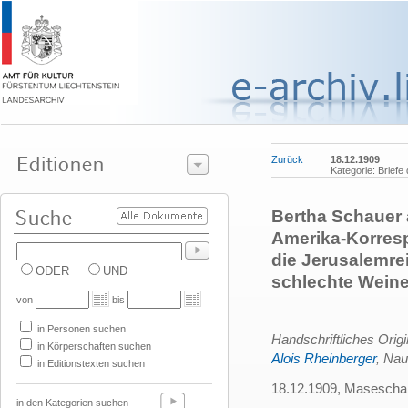
Zurück
18.12.1909
Kategorie: Briefe
Bertha Schauer 
Amerika-Korres
die Jerusalemre
ODER
UND
schlechte Weine
von
bis
in Personen suchen
Handschriftliches Orig
in Körperschaften suchen
Alois Rheinberger
, Nau
in Editionstexten suchen
18.12.1909, Masescha
in den Kategorien suchen