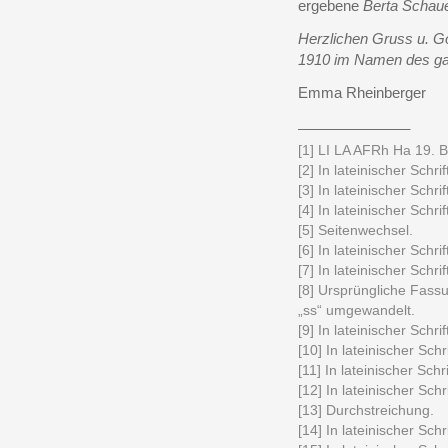
ergebene
Berta Schau
Herzlichen Gruss u. G
1910 im Namen des ga
Emma Rheinberger
______________
[1] LI LA AFRh Ha 19. Br
[2] In lateinischer Schrif
[3] In lateinischer Schrif
[4] In lateinischer Schrif
[5] Seitenwechsel.
[6] In lateinischer Schri
[7] In lateinischer Schrif
[8] Ursprüngliche Fass
„ss“ umgewandelt.
[9] In lateinischer Schrif
[10] In lateinischer Schri
[11] In lateinischer Schr
[12] In lateinischer Schri
[13] Durchstreichung.
[14] In lateinischer Schr