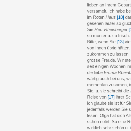
lieben an Ihrem Gebur
versamelt. Ich habe be
im Roten
Haus
[10]
da
gesehen lauter so glück
Sie
Herr Rheinberger
[
so munter u. so frisch.
Bitte, wenn Sie
[13]
viel
von Ihnen übrig hätten
zukommen zu lassen, h
grosse Freude. Wir st
seit einigen Wochen im
die liebe
Emma Rheinb
wärtig auch bei uns, wi
momentan zusamen, ic
Sie, u. sie schreibt die
Reise von
[17]
ihrer Sc
ich glaube sie ist für S
jedenfalls werden Sie 
lesen, Olga hat sich All
schön notirt. So eine 
wirklich sehr schön u. 