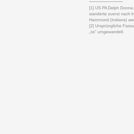
[1] US PA Delph Donna. 
wanderte zuerst nach I
Hammond (Indiana) we
[2] Ursprüngliche Fass
„ss“ umgewandelt.