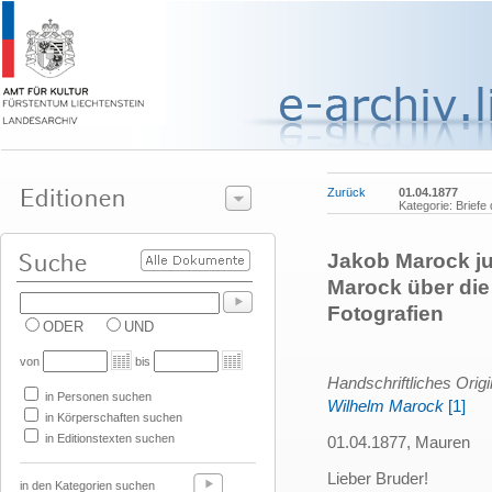
Zurück
01.04.1877
Kategorie: Brief
Jakob Marock ju
Marock über di
Fotografien
ODER
UND
von
bis
Handschriftliches Orig
in Personen suchen
Wilhelm Marock
[1]
in Körperschaften suchen
in Editionstexten suchen
01.04.1877, Mauren
Lieber Bruder!
in den Kategorien suchen