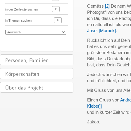
Gemäss
[2]
Deinem Wu
in der Zeitleiste suchen
Photografi von uns be
ich Dir, dass die Photog
in Themen suchen
so nattorell ist, als w
Josef [Marock]
.
Rücksichtlich auf Dein 
hat es uns sehr gefreu
grösstem Bedauern im 
Bild, dass Du stark a
bist, dass Dein Gesich
Jedoch wünschen wir D
und fröhlichkeit, und ho
Mit Gruss von uns All
Einen Gruss von
Andre
Kieber]]
und in kurzer Zeit wird 
Jakob.
______________