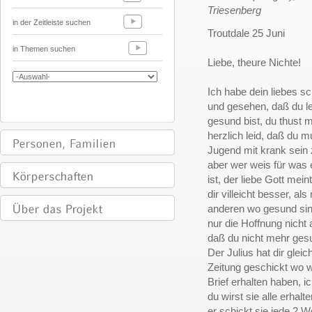
Triesenberg
in der Zeitleiste suchen
Troutdale 25 Juni
in Themen suchen
Liebe, theure Nichte!
Ich habe dein liebes sc
und gesehen, daß du le
gesund bist, du thust m
herzlich leid, daß du m
Jugend mit krank sein 
aber wer weis für was 
ist, der liebe Gott mein
dir villeicht besser, als
anderen wo gesund sin
nur die Hoffnung nicht
daß du nicht mehr gesu
Der Julius hat dir glei
Zeitung geschickt wo w
Brief erhalten haben, ic
du wirst sie alle erhalt
er schickt sie jede 2 