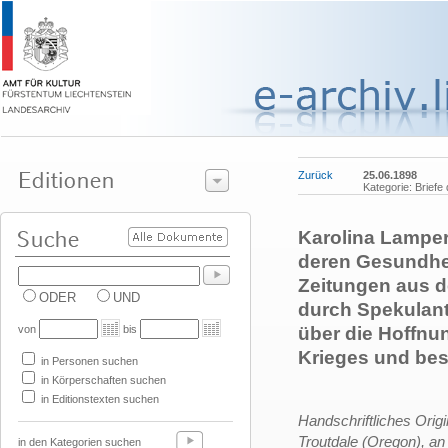
Zurück
25.06.1898
Kategorie: Briefe
Karolina Lampert
deren Gesundhei
Zeitungen aus d
ODER
UND
durch Spekulant
von
bis
über die Hoffnu
Krieges und bes
in Personen suchen
in Körperschaften suchen
in Editionstexten suchen
Handschriftliches Orig
Troutdale (Oregon), an
in den Kategorien suchen