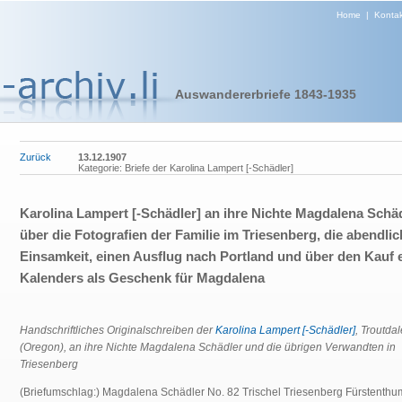
Home
|
Kontak
Auswandererbriefe 1843-1935
Zurück
13.12.1907
Kategorie: Briefe der Karolina Lampert [-Schädler]
Karolina Lampert [-Schädler] an ihre Nichte Magdalena Schä
über die Fotografien der Familie im Triesenberg, die abendli
Einsamkeit, einen Ausflug nach Portland und über den Kauf 
Kalenders als Geschenk für Magdalena
Handschriftliches Originalschreiben der
Karolina Lampert [-Schädler]
, Troutdal
(Oregon), an ihre Nichte Magdalena Schädler und die übrigen Verwandten in
Triesenberg
(Briefumschlag:) Magdalena Schädler No. 82 Trischel Triesenberg Fürstenthu