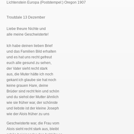
Lichtenstein Europa (Poststempel:) Oregon 1907
Troutdale 13 Dezember
Liebe theure Nichte und
alle meine Geschwisterte!
Ich habe deinen lieben Brief
und das Familien Bild erhalten
und es hat uns recht gefreut
euch alle gesund zu sehen,
der Vater sieht recht stark
aus, die Muter hätte ich noch
gekant ich glaube sie hat noch
keine grauen Hare, deine
Brüder sind recht fein und schön
und du siehst der Mutter ähnlich
wie sie früher war, der schönste
und liebste ist der kleine Joseph
wie der Alois früher zu uns
Geschwisterte war, die Frau vom
Alois sieht recht stark aus, bleibt