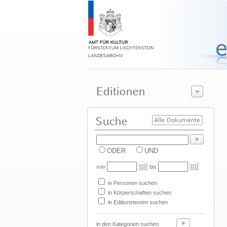
ODER
UND
von
bis
in Personen suchen
in Körperschaften suchen
in Editionstexten suchen
in den Kategorien suchen