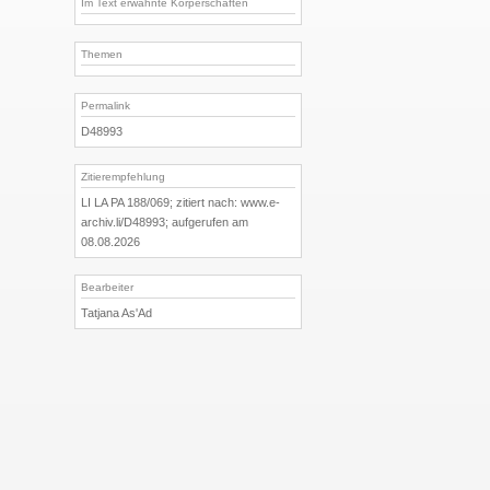
Im Text erwähnte Körperschaften
Themen
Permalink
D48993
Zitierempfehlung
LI LA PA 188/069; zitiert nach: www.e-
archiv.li/D48993; aufgerufen am
08.08.2026
Bearbeiter
Tatjana As'Ad