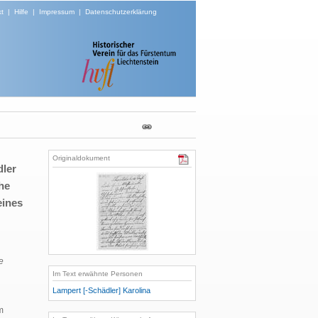
t
|
Hilfe
|
Impressum
|
Datenschutzerklärung
Originaldokument
dler
che
eines
e
Im Text erwähnte Personen
Lampert [-Schädler] Karolina
m