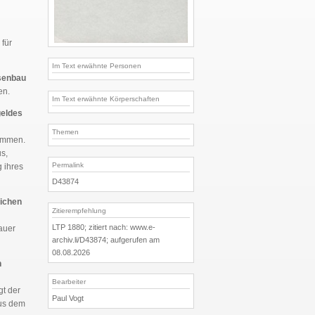
für
Im Text erwähnte Personen
senbau
en.
Im Text erwähnte Körperschaften
geldes
Themen
ommen.
s,
Permalink
 ihres
D43874
lichen
Zitierempfehlung
LTP 1880; zitiert nach: www.e-
auer
archiv.li/D43874; aufgerufen am
08.08.2026
n
Bearbeiter
gt der
Paul Vogt
aus dem