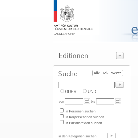
ODER
UND
von
bis
in Personen suchen
in Körperschaften suchen
in Editionstexten suchen
in den Kategorien suchen