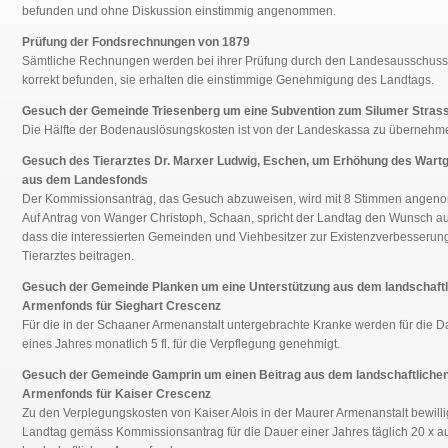
befunden und ohne Diskussion einstimmig angenommen.
Prüfung der Fondsrechnungen von 1879
Sämtliche Rechnungen werden bei ihrer Prüfung durch den Landesausschuss 
korrekt befunden, sie erhalten die einstimmige Genehmigung des Landtags.
Gesuch der Gemeinde Triesenberg um eine Subvention zum Silumer Stras
Die Hälfte der Bodenauslösungskosten ist von der Landeskassa zu übernehm
Gesuch des Tierarztes Dr. Marxer Ludwig, Eschen, um Erhöhung des Wart
aus dem Landesfonds
Der Kommissionsantrag, das Gesuch abzuweisen, wird mit 8 Stimmen angen
Auf Antrag von Wanger Christoph, Schaan, spricht der Landtag den Wunsch au
dass die interessierten Gemeinden und Viehbesitzer zur Existenzverbesserung
Tierarztes beitragen.
Gesuch der Gemeinde Planken um eine Unterstützung aus dem landschaft
Armenfonds für Sieghart Crescenz
Für die in der Schaaner Armenanstalt untergebrachte Kranke werden für die D
eines Jahres monatlich 5 fl. für die Verpflegung genehmigt.
Gesuch der Gemeinde Gamprin um einen Beitrag aus dem landschaftliche
Armenfonds für Kaiser Crescenz
Zu den Verplegungskosten von Kaiser Alois in der Maurer Armenanstalt bewilli
Landtag gemäss Kommissionsantrag für die Dauer einer Jahres täglich 20 x 