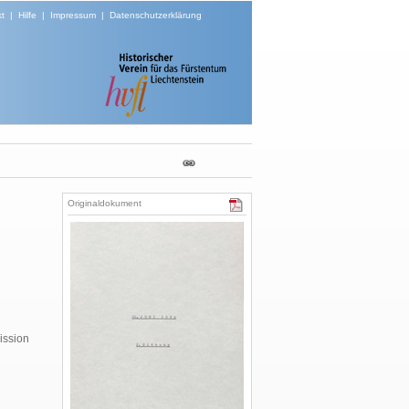
t
|
Hilfe
|
Impressum
|
Datenschutzerklärung
Originaldokument
ission