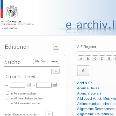
A-Z Register
ODER
UND
Aebi & Co.
von
bis
Agence Havas
Agenzia Stefani
in Personen suchen
Aibl Josef A., dt. Musikve
in Körperschaften suchen
in Editionstexten suchen
Aktionskomitee heimattreu
Allgemeine Rentenanstalt
Allgemeine Treuhand AG
in den Kategorien suchen