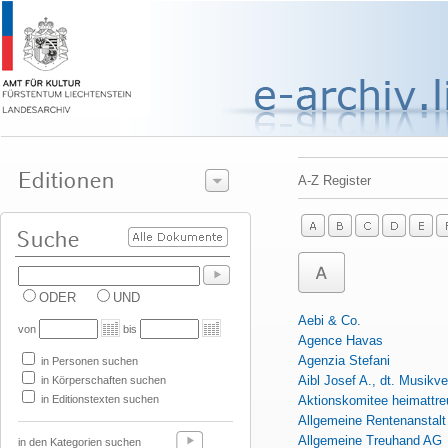
A-Z Register
ODER
UND
Aebi & Co.
von
bis
Agence Havas
Agenzia Stefani
in Personen suchen
Aibl Josef A., dt. Musikve
in Körperschaften suchen
in Editionstexten suchen
Aktionskomitee heimattreu
Allgemeine Rentenanstalt
Allgemeine Treuhand AG
in den Kategorien suchen