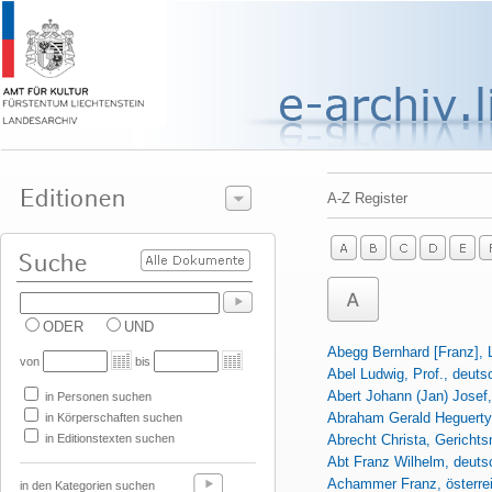
A-Z Register
ODER
UND
Abegg Bernhard [Franz], 
von
bis
Abel Ludwig, Prof., deuts
Abert Johann (Jan) Josef
in Personen suchen
Abraham Gerald Heguerty F
in Körperschaften suchen
in Editionstexten suchen
Abrecht Christa, Gericht
Abt Franz Wilhelm, deuts
Achammer Franz, österre
in den Kategorien suchen