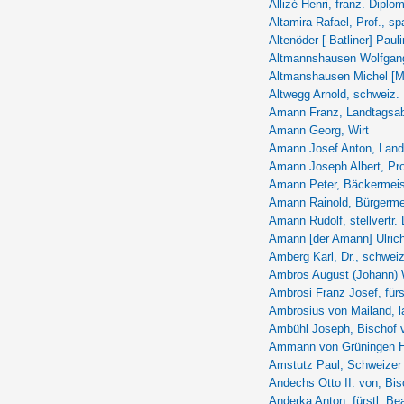
Allizé Henri, franz. Diplo
Altamira Rafael, Prof., sp
Altenöder [-Batliner] Pauli
Altmannshausen Wolfgang 
Altmanshausen Michel [Mi
Altwegg Arnold, schweiz. 
Amann Franz, Landtagsab
Amann Georg, Wirt
Amann Josef Anton, Land
Amann Joseph Albert, Pro
Amann Peter, Bäckermeis
Amann Rainold, Bürgerme
Amann Rudolf, stellvertr.
Amann [der Amann] Ulric
Amberg Karl, Dr., schweiz
Ambros August (Johann) Wil
Ambrosi Franz Josef, fürs
Ambrosius von Mailand, la
Ambühl Joseph, Bischof 
Ammann von Grüningen He
Amstutz Paul, Schweizer
Andechs Otto II. von, Bi
Anderka Anton, fürstl. Be