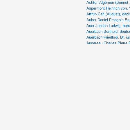
Ashton Algernon (Bennet 
Aspermont Heinrich von,
Attrup Carl (August), dän
Auber Daniel François Esp
Auer Johann Ludwig, hoh
Auerbach Berthold, deutsc
Auerbach Friedlieb, Dr. iu
Augereau Charles Pierre F
Augustinus Aurelius [Aug.
Auracher Theodor, deutsc
Austerlitz Friedrich, öster
Austin Warren Robinson, U
Avenol Joseph, franz. Pol
Ayrom [de Moncay] Moha