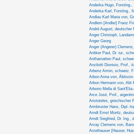
Anderka Hugo, Forsting., 
Anderka Karl, Forsting., f
Andlau Karl Maria von, Gr
Andlern [Andler] Franz Fri
André August, deutscher 
Anger Christoph, Landa
Anger Georg
Anger (Angerer) Clemen
Anliker Paul, Dr. iur., sch
Anthamatten Paul, schwei
Anzilotti Dionisio, Prof., i
Arbenz Armin, schweiz. Fa
Arbon Anna von, Äbtissin
Arbon Hermann von, Abt K
Arborio Mella di Sant'Elia
Arce José, Prof., argentin
Aristoteles, griechischer 
Armbruster Hans, Dipl.-In
Arndt Ernst Moritz, deutsc
Arndt Siegfried, Dr. Ing., 
Arvay Clemens von, Baro
Arzethauser [Hauser, Huser