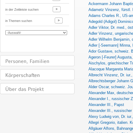
Ackermann Johann Baptist
Adametz Vinzenz, fürstl.
in der Zeitleiste suchen
Adams Charles R., US-am
in Themen suchen
Adegold (Adigol) Domini
Adler Viktor, Dr. med., öste
Adler Vinzenz, ungarisch
Adler Wilhelm Benjamin,
Adler [-Seemann] Minna,
Ador Gustave, schweiz. 
Ageron [-Feurer] Augusta,
Aischylos, griechischer T
Alacoque Margareta Maria,
Albrecht Vinzenz, Dr. iur.,
Albrechtsberger Johann Ge
Alder Oscar, schweiz. Jou
Alexander Max, deutscher
Alexander I., russischer Z
Alexander III., Papst
Alexander III., russischer
Alexy Ludwig von, Dr. iur.
Allegri Gregorio, italien.
Allgäuer Alfons, Bahnange