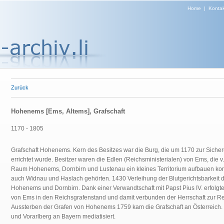
Home
|
Kontak
Zurück
Hohenems [Ems, Altems], Grafschaft
1170 - 1805
Grafschaft Hohenems. Kern des Besitzes war die Burg, die um 1170 zur Sicheru
errichtet wurde. Besitzer waren die Edlen (Reichsministerialen) von Ems, die v
Raum Hohenems, Dornbirn und Lustenau ein kleines Territorium aufbauen kon
auch Widnau und Haslach gehörten. 1430 Verleihung der Blutgerichtsbarkeit 
Hohenems und Dornbirn. Dank einer Verwandtschaft mit Papst Pius IV. erfolg
von Ems in den Reichsgrafenstand und damit verbunden der Herrschaft zur R
Aussterben der Grafen von Hohenems 1759 kam die Grafschaft an Österreich.
und Vorarlberg an Bayern mediatisiert.