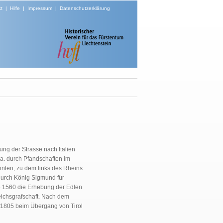
t
|
Hilfe
|
Impressum
|
Datenschutzerklärung
ng der Strasse nach Italien
.a. durch Pfandschaften im
nten, zu dem links des Rheins
durch König Sigmund für
te 1560 die Erhebung der Edlen
eichsgrafschaft. Nach dem
 1805 beim Übergang von Tirol