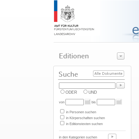
ODER
UND
von
bis
in Personen suchen
in Körperschaften suchen
in Editionstexten suchen
in den Kategorien suchen