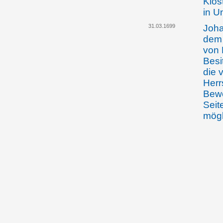
Klos
in U
31.03.1699
Joha
dem
von 
Besi
die 
Herr
Bewo
Seit
mögl