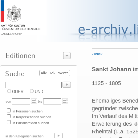
Zurück
Sankt Johann im
1125 - 1805
ODER
UND
Ehemaliges Benedik
von
bis
gegründet zwische
in Personen suchen
Im Verlauf des Mitt
in Körperschaften suchen
Erweiterung des kl
in Editionstexten suchen
Rheintal (u.a. 15
in den Kategorien suchen