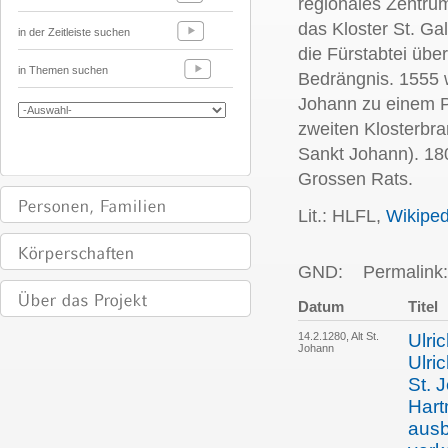
regionales Zentru
das Kloster St. Ga
in der Zeitleiste suchen
die Fürstabtei übe
in Themen suchen
Bedrängnis. 1555 wu
Johann zu einem P
zweiten Klosterbr
Sankt Johann). 18
Grossen Rats.
Lit.: HLFL,
Wikiped
GND:
Permalink:
Datum
Titel
14.2.1280, Alt St.
Ulri
Johann
Ulri
St. 
Har
ausb