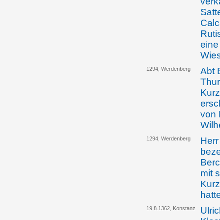
verk
Satt
Calc
Ruti
eine
Wies
1294, Werdenberg
Abt 
Thur
Kurz
ersc
von 
Wilh
1294, Werdenberg
Herr
beze
Berc
mit 
Kurz
hatte
19.8.1362, Konstanz
Ulri