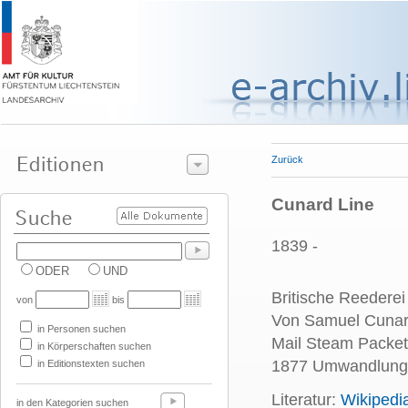
Zurück
Cunard Line
1839 -
ODER
UND
Britische Reederei
von
bis
Von Samuel Cunard
in Personen suchen
Mail Steam Packe
in Körperschaften suchen
1877 Umwandlung 
in Editionstexten suchen
Literatur:
Wikipedi
in den Kategorien suchen