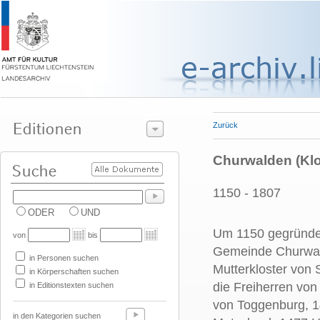
Zurück
Churwalden (Klo
1150 - 1807
ODER
UND
Um 1150 gegründet
von
bis
Gemeinde Churwald
in Personen suchen
Mutterkloster von 
in Körperschaften suchen
die Freiherren von
in Editionstexten suchen
von Toggenburg, 1
in den Kategorien suchen