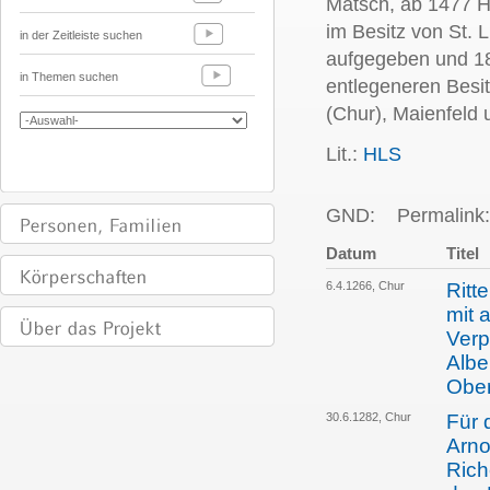
Matsch, ab 1477 H
im Besitz von St. 
in der Zeitleiste suchen
aufgegeben und 18
in Themen suchen
entlegeneren Besit
(Chur), Maienfeld u
Lit.:
HLS
GND:
Permalink:
Datum
Titel
6.4.1266, Chur
Ritt
mit 
Verp
Albe
Ober
30.6.1282, Chur
Für 
Arno
Rich