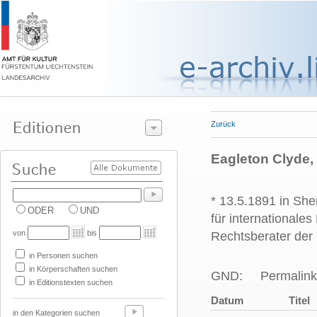
Zurück
Eagleton Clyde, 
* 13.5.1891 in Sh
ODER
UND
für internationale
von
bis
Rechtsberater der
in Personen suchen
in Körperschaften suchen
GND:
Permalink
in Editionstexten suchen
Datum
Titel
in den Kategorien suchen