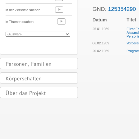
GND:
125354290
in der Zeitleiste suchen
Datum
Titel
in Themen suchen
25.01.1939
Fürst Fr
Alexand
Persönl
06.02.1939
Vorberei
20.02.1939
Programm