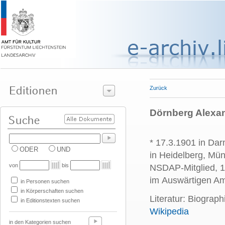
Zurück
Dörnberg Alexand
* 17.3.1901 in Da
ODER
UND
in Heidelberg, Mün
von
bis
NSDAP-Mitglied, 1
im Auswärtigen Am
in Personen suchen
in Körperschaften suchen
Literatur: Biogra
in Editionstexten suchen
Wikipedia
in den Kategorien suchen