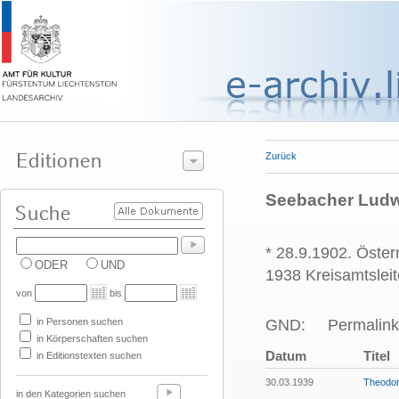
Zurück
Seebacher Ludwig
* 28.9.1902. Österr
ODER
UND
1938 Kreisamtsleit
von
bis
in Personen suchen
GND:
Permalink
in Körperschaften suchen
Datum
Titel
in Editionstexten suchen
30.03.1939
Theodor
in den Kategorien suchen