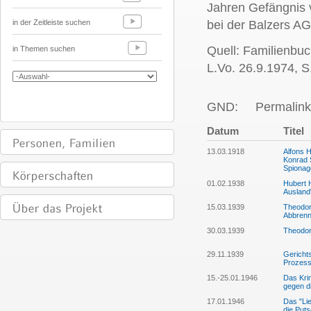
Jahren Gefängnis v
in der Zeitleiste suchen
bei der Balzers AG
Quell: Familienbuch
in Themen suchen
L.Vo. 26.9.1974, S.
GND:
Permalink
Datum
Titel
13.03.1918
Alfons H
Konrad S
Spionag
01.02.1938
Hubert 
Ausland
15.03.1939
Theodor
Abbrenn
30.03.1939
Theodor
29.11.1939
Gerichts
Prozess 
15.-25.01.1946
Das Kri
gegen d
17.01.1946
Das "Lie
die Puts