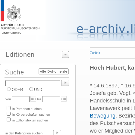
Zurück
Hoch Hubert, ka
* 14.6.1897, † 16.
ODER
UND
Josefa geb. Vogt. 
von
bis
Handelsschule in 
Lawenawerk (seit 
in Personen suchen
in Körperschaften suchen
Bewegung
, Bezir
in Editionstexten suchen
des Putschversuch
wo er Mitglied de
in den Kategorien suchen