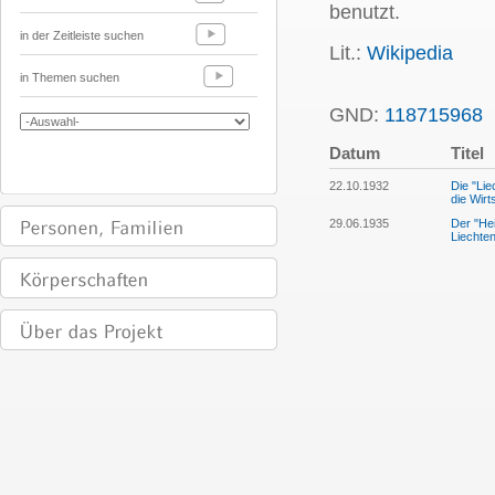
benutzt.
in der Zeitleiste suchen
Lit.:
Wikipedia
in Themen suchen
GND:
118715968
P
Datum
Titel
22.10.1932
Die "Lie
die Wirt
29.06.1935
Der "He
Liechten