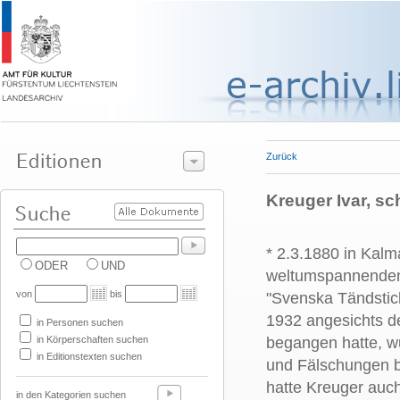
Zurück
Kreuger Ivar, sc
* 2.3.1880 in Kalm
ODER
UND
weltumspannenden 
von
bis
"Svenska Tändstic
1932 angesichts d
in Personen suchen
in Körperschaften suchen
begangen hatte, w
in Editionstexten suchen
und Fälschungen b
hatte Kreuger auch
in den Kategorien suchen