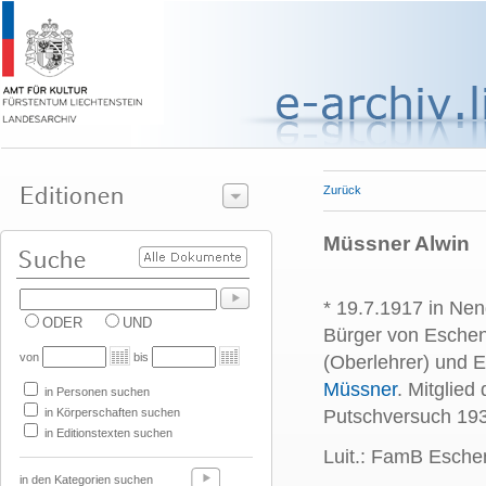
Zurück
Müssner Alwin
* 19.7.1917 in Nen
ODER
UND
Bürger von Esche
von
bis
(Oberlehrer) und 
Müssner
. Mitglied
in Personen suchen
in Körperschaften suchen
Putschversuch 1939
in Editionstexten suchen
Luit.: FamB Eschen
in den Kategorien suchen