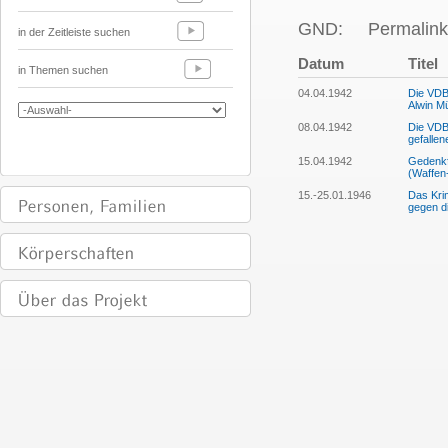
GND:
Permalink
in der Zeitleiste suchen
Datum
Titel
in Themen suchen
04.04.1942
Die VDBL
Alwin M
08.04.1942
Die VDB
gefallen
15.04.1942
Gedenkfe
(Waffen
15.-25.01.1946
Das Kri
gegen d