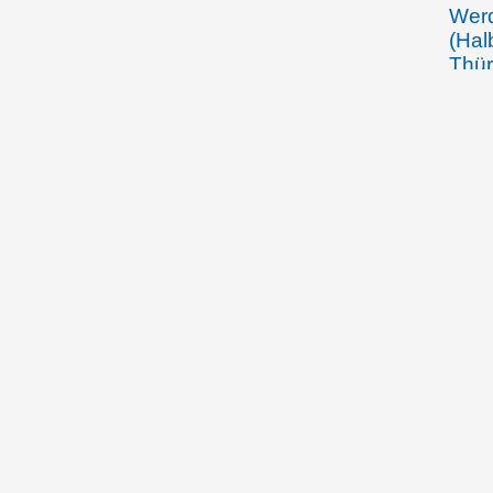
Werd
(Hal
Thür
die 
Güte
Besi
gege
wied
sein
jähr
Pfen
gebe
22.4.1399, Chur
Bisc
Graf
Bürg
die 
Wolf
Bran
Hart
dene