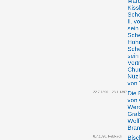
Marq
Kiss
Sche
II. 
sein
Sche
Hohe
Sche
sein
Vert
Chur
Nüzi
von 
22.7.1396 – 23.1.1397
Die 
von 
Werd
Graf
Wolf
Bran
6.7.1398, Feldkirch
Bisc