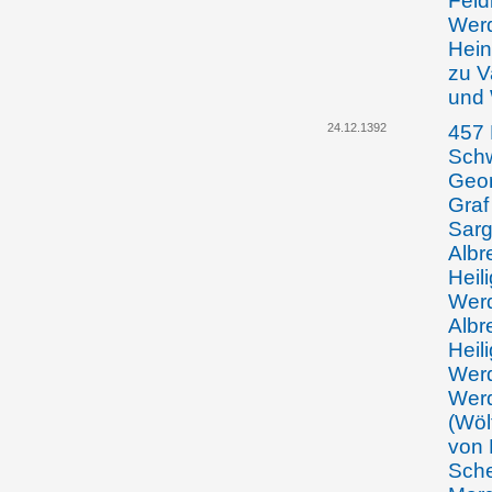
Feld
Wer
Hein
zu V
und 
24.12.1392
457 
Schw
Geor
Graf
Sarg
Albr
Heil
Werd
Albr
Heil
Werd
Werd
(Wöl
von 
Sche