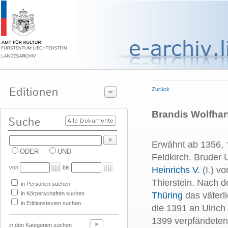
Zurück
Brandis Wolfhart
Erwähnt ab 1356, †
ODER
UND
Feldkirch. Bruder 
von
bis
Heinrichs V.
(I.) v
Thierstein. Nach 
in Personen suchen
in Körperschaften suchen
Thüring
das väter
in Editionstexten suchen
die 1391 an Ulric
1399 verpfändeten 
in den Kategorien suchen