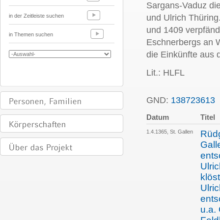
Sargans-Vaduz die 
in der Zeitleiste suchen
und Ulrich Thüring
und 1409 verpfänd
in Themen suchen
Eschnerbergs an Wo
die Einkünfte aus 
Lit.: HLFL
GND:
138723613
Datum
Titel
1.4.1365, St. Gallen
Rüdg
Gall
ents
Ulri
klös
Ulri
ents
u.a.