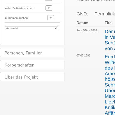
in der Zeitleiste suchen
GND:
Permalink
in Themen suchen
Datum
Titel
Febr./März 1882
Der 
in V
Schü
von 
07.03.1898
Ferd
Wilh
des 
Amer
hölz
Schn
Über
Maro
Liec
Krit
Affä