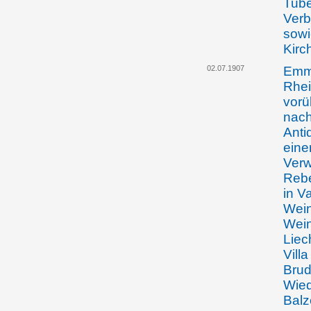
Tube
Verb
sowi
Kirc
02.07.1907
Emma
Rhei
vorü
nach
Anti
eine
Verw
Rebe
in V
Wein
Wein
Liec
Vill
Brud
Wied
Balz