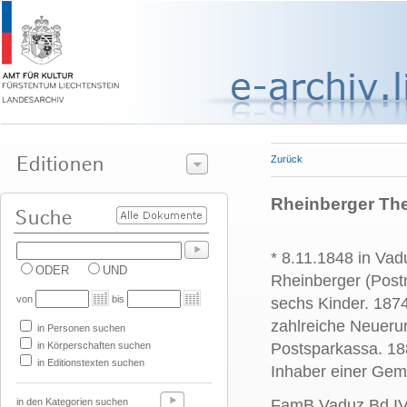
Zurück
Rheinberger The
* 8.11.1848 in Va
ODER
UND
Rheinberger (Post
von
bis
sechs Kinder. 1874
zahlreiche Neueru
in Personen suchen
in Körperschaften suchen
Postsparkassa. 18
in Editionstexten suchen
Inhaber einer Gem
in den Kategorien suchen
FamB Vaduz Bd IV.,