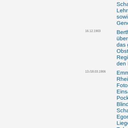
Scha
Lehr
sowi
Geno
16.12.1903
Bert
über
das 
Obst
Regi
den 
13./18.03.1906
Emma
Rhei
Foto
Eins
Pock
Blin
Scha
Egon
Lieg