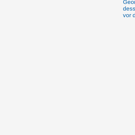
Geor
dess
vor 
Rhei
20.11.1907
Emma
Rhei
Ther
Amer
(Alt
Fort
Aros
und 
Pete
Wein
Dien
Wohl
Ausw
sowi
Ferd
10./12.01.1908 (?)
Emma