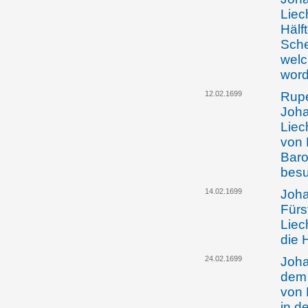
Liec
Hälf
Sche
welc
word
12.02.1699
Rupe
Joh
Liec
von 
Baro
besu
14.02.1699
Joha
Fürs
Liec
die 
24.02.1699
Joha
dem
von 
in d