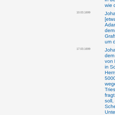
wie 
10.03.1699
Joha
[etw
Adam
demn
Graf
um d
17.03.1699
Joha
dem
von 
in S
Herr
5000
wege
Trie
frag
soll
Sche
Unte