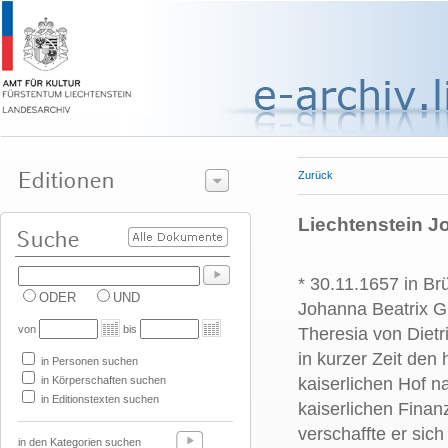
Zurück
Liechtenstein Jo
* 30.11.1657 in B
ODER
UND
Johanna Beatrix G
von
bis
Theresia von Dietr
in kurzer Zeit den
in Personen suchen
in Körperschaften suchen
kaiserlichen Hof n
in Editionstexten suchen
kaiserlichen Finan
verschaffte er sic
in den Kategorien suchen