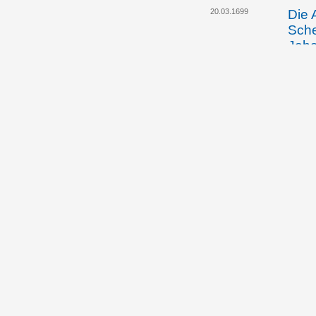
20.03.1699
Die 
Sche
Joh
Liec
Herr
31.03.1699
Joha
dem
von 
Besi
die 
Herr
Bewo
Seit
mögl
07.04.1699
Rupe
Kemp
Joh
Liec
Herr