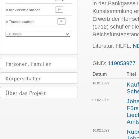
in der Bankgasse u
in der Zeitleiste suchen
Kunstsammlung erw
Erwerb der Herrsc
in Themen suchen
(1712) schuf er d
Reichsfürstenstan
Literatur: HLFL,
N
GND:
119053977
P
Datum
Titel
18.01.1699
Kauf
Sche
07.02.1699
Joha
Fürs
Liec
Amts
10.02.1699
Rupe
Joh