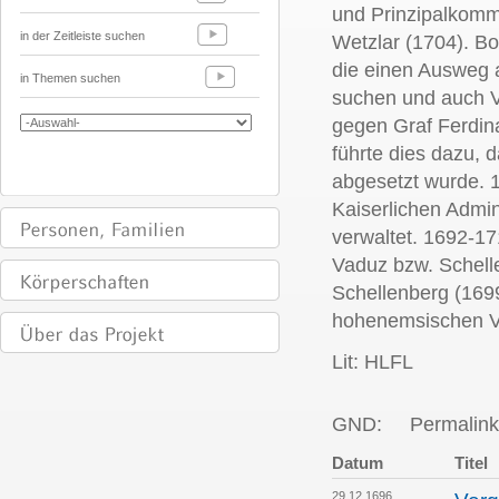
und Prinzipalkomm
in der Zeitleiste suchen
Wetzlar (1704). B
die einen Ausweg 
in Themen suchen
suchen und auch V
gegen Graf Ferdin
führte dies dazu, 
abgesetzt wurde. 
Kaiserlichen Admi
verwaltet. 1692-17
Vaduz bzw. Schelle
Schellenberg (169
hohenemsischen V
Lit: HLFL
GND:
Permalink
Datum
Titel
29.12.1696