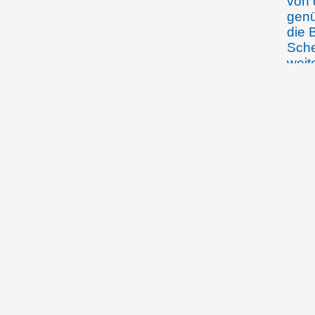
von 
genü
die 
Sche
weit
Feld
19.06.1699
Joha
dem
von 
Durc
Unte
Sche
Feld
von 
Lehe
sich
Verw
vers
eine
23.06.1699
Rupe