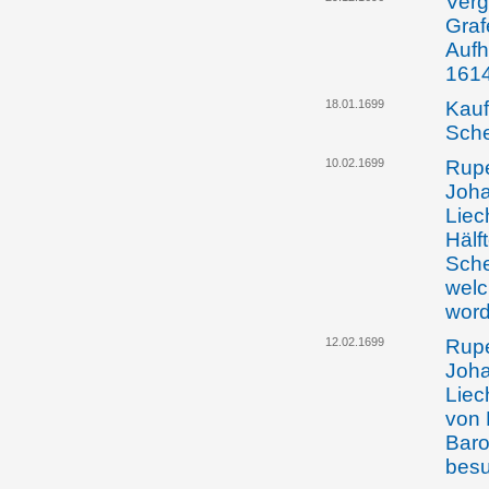
Verg
Gra
Aufh
161
18.01.1699
Kauf
Sche
10.02.1699
Rupe
Joh
Liec
Hälf
Sche
welc
word
12.02.1699
Rupe
Joh
Liec
von 
Baro
besu