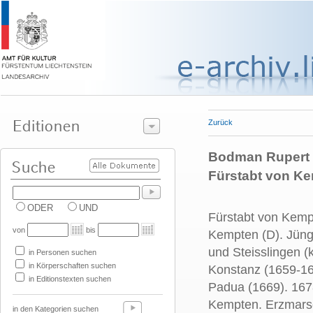
Zurück
Bodman Rupert [
Fürstabt von K
ODER
UND
Fürstabt von Kempt
von
bis
Kempten (D). Jün
und Steisslingen (
in Personen suchen
in Körperschaften suchen
Konstanz (1659-16
in Editionstexten suchen
Padua (1669). 167
Kempten.
Erzmarsc
in den Kategorien suchen