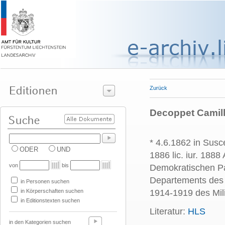
Zurück
Decoppet Camille
* 4.6.1862 in Sus
ODER
UND
1886 lic. iur. 1888
von
bis
Demokratischen Pa
Departements des 
in Personen suchen
in Körperschaften suchen
1914-1919 des Mi
in Editionstexten suchen
Literatur:
HLS
in den Kategorien suchen