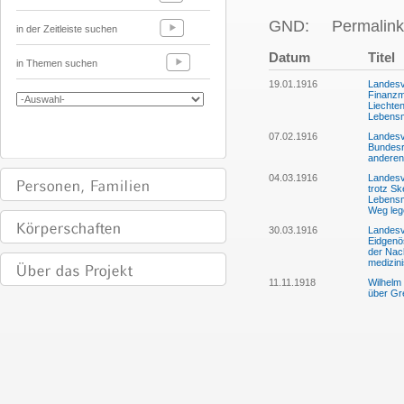
GND:
Permalink
in der Zeitleiste suchen
Datum
Titel
in Themen suchen
19.01.1916
Landesv
Finanzm
Liechte
Lebensm
07.02.1916
Landesv
Bundesr
anderen
04.03.1916
Landesv
trotz Sk
Lebensm
Weg leg
30.03.1916
Landesv
Eidgenö
der Nac
medizini
11.11.1918
Wilhelm
über Gr